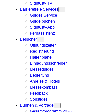
SightCity TV
Barrierefreie Services
Guides Service
Guide buchen
SightCity-App
Fernassistenz
Besucher
Öffnungszeiten
Registrierung
Hallenpläne
Einladungsschreiben
Messeguides
Begleitung
Anreise & Hotels
Messekompass
Feedback
Sonstiges
Bühnen & Vorträge
Gesamtprogramm 2026