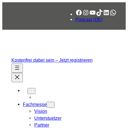
Zum
Facebook
Instagram
YouTube
TikTok
LinkedIn
What
Inhalt
springen
Podcast (DE)
Kostenfrei dabei sein – Jetzt registrieren
Fachmesse
Vision
Unterstuetzer
Partner