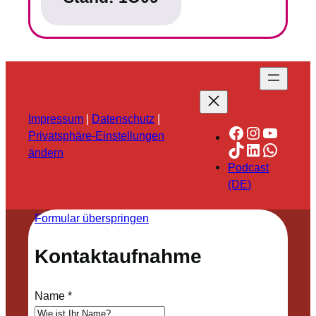
Impressum
|
Datenschutz
|
Facebook
Instagra
YouTu
Privatsphäre-Einstellungen
TikTok
LinkedIn
Whats
ändern
Podcast
(DE)
Formular überspringen
Kontaktaufnahme
Name
*