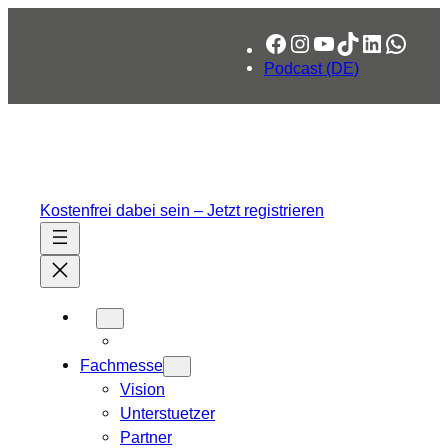
Zum
Facebook
Instagram
YouTube
TikTok
LinkedIn
What
Inhalt
springen
Podcast (DE)
Kostenfrei dabei sein – Jetzt registrieren
Fachmesse
Vision
Unterstuetzer
Partner