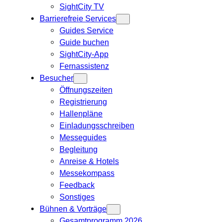
SightCity TV
Barrierefreie Services
Guides Service
Guide buchen
SightCity-App
Fernassistenz
Besucher
Öffnungszeiten
Registrierung
Hallenpläne
Einladungsschreiben
Messeguides
Begleitung
Anreise & Hotels
Messekompass
Feedback
Sonstiges
Bühnen & Vorträge
Gesamtprogramm 2026