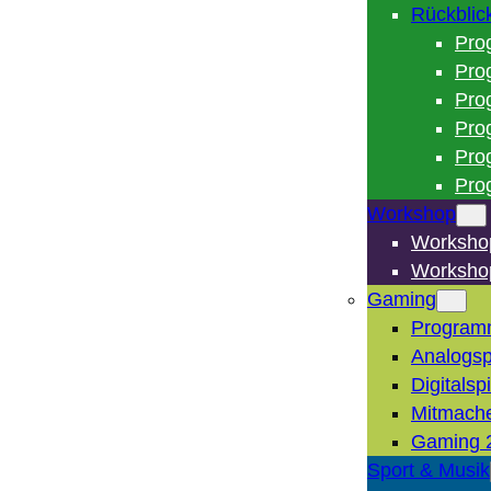
Rückblic
Pro
Pro
Pro
Pro
Pro
Pro
Workshop
Worksho
Worksho
Gaming
Program
Analogsp
Digitalsp
Mitmach
Gaming 
Sport & Musik