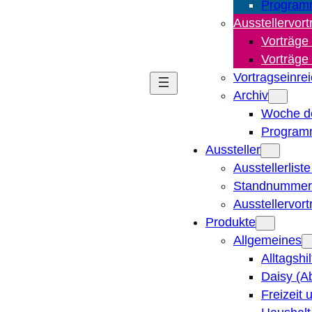
Program
Ausstellervort
Vorträge
Vorträge
Vortragseinre
Archiv
Woche d
Program
Aussteller
Ausstellerlist
Standnummern
Ausstellervor
Produkte
Allgemeines
Alltagshi
Daisy (A
Freizeit