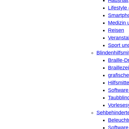
Haushalt
Lifestyle
Smartpho
Medizin 
Reisen
Veransta
Sport un
Blindenhilfsmit
Braille-
Brailleze
grafische
Hilfsmitt
Software 
Taubblin
Vorleses
Sehbehinderte
Beleucht
Software