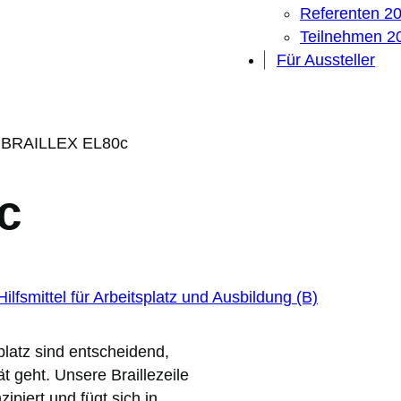
Referenten 2
Teilnehmen 2
Für Aussteller
–
BRAILLEX EL80c
c
Hilfsmittel für Arbeitsplatz und Ausbildung (B)
platz sind entscheidend,
t geht. Unsere Braillezeile
piert und fügt sich in