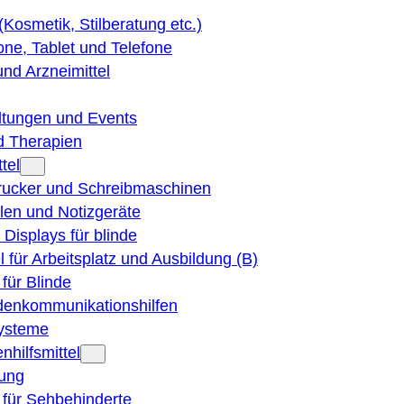
 (Kosmetik, Stilberatung etc.)
ne, Tablet und Telefone
und Arzneimittel
ltungen und Events
d Therapien
tel
Drucker und Schreibmaschinen
ilen und Notizgeräte
 Displays für blinde
el für Arbeitsplatz und Ausbildung (B)
für Blinde
denkommunikationshilfen
ysteme
nhilfsmittel
ung
 für Sehbehinderte