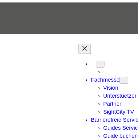
Fachmesse
Vision
Unterstuetzer
Partner
SightCity TV
Barrierefreie Servi
Guides Servi
Guide buchen