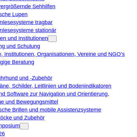
vergrößernde Sehhilfen
ische Lupen
rmlesesysteme tragbar
rmlesesysteme stationär
en und Institutionen
ng und Schulung
, Institutionen, Organisationen, Vereine und NGO’s
gige Beratung
ührhund und -Zubehör
läne, Schilder, Leitlinien und Bodenindikatoren
nd Software zur Navigation und Orientierung,
e und Bewegungsmittel
ische Brillen und mobile Assistenzsysteme
töcke und Zubehör
ymposium
26