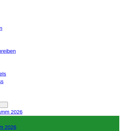
n
hreiben
els
ss
amm 2026
m 2026