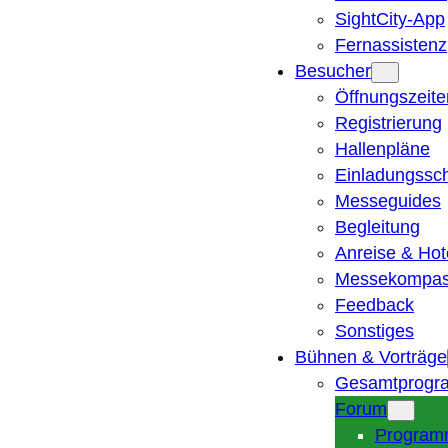
SightCity-App
Fernassistenz
Besucher
Öffnungszeite
Registrierung
Hallenpläne
Einladungssc
Messeguides
Begleitung
Anreise & Hot
Messekompa
Feedback
Sonstiges
Bühnen & Vorträge
Gesamtprogr
Forum
Program