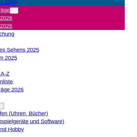
m 2026
räge
 2026
 2025
ichung
es Sehens 2025
m 2025
e A-Z
liste
träge 2026
lfen (Uhren, Bücher)
bspielgeräte und Software)
 und Hobby