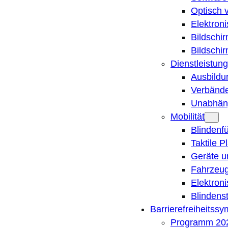
Optisch 
Elektron
Bildschi
Bildschi
Dienstleistung
Ausbildu
Verbände
Unabhän
Mobilität
Blindenf
Taktile P
Geräte u
Fahrzeug
Elektron
Blindens
Barrierefreiheitss
Programm 20