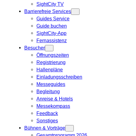
SightCity TV
Barrierefreie Services
Guides Service
Guide buchen
SightCity-App
Fernassistenz
Besucher
Öffnungszeiten
Registrierung
Hallenpläne
Einladungsschreiben
Messeguides
Begleitung
Anreise & Hotels
Messekompass
Feedback
Sonstiges
Bühnen & Vorträge
Gesamtprogramm 2026