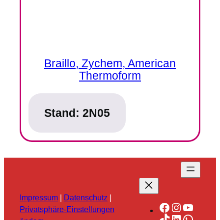
Braillo, Zychem, American
Thermoform
Stand:
2N05
Impressum
|
Datenschutz
|
Facebook
Instagra
YouTu
Privatsphäre-Einstellungen
TikTok
LinkedIn
Whats