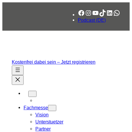
Zum
Facebook
Instagram
YouTube
TikTok
LinkedIn
What
Inhalt
springen
Podcast (DE)
Kostenfrei dabei sein – Jetzt registrieren
Fachmesse
Vision
Unterstuetzer
Partner