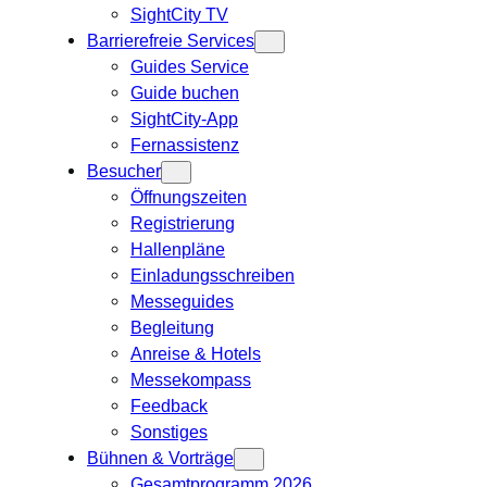
SightCity TV
Barrierefreie Services
Guides Service
Guide buchen
SightCity-App
Fernassistenz
Besucher
Öffnungszeiten
Registrierung
Hallenpläne
Einladungsschreiben
Messeguides
Begleitung
Anreise & Hotels
Messekompass
Feedback
Sonstiges
Bühnen & Vorträge
Gesamtprogramm 2026