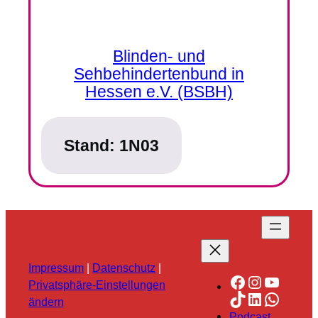
Blinden- und
Sehbehindertenbund in
Hessen e.V. (BSBH)
Stand:
1N03
Impressum
|
Datenschutz
|
Facebook
Instagra
YouTu
Privatsphäre-Einstellungen
TikTok
LinkedIn
Whats
ändern
Podcast