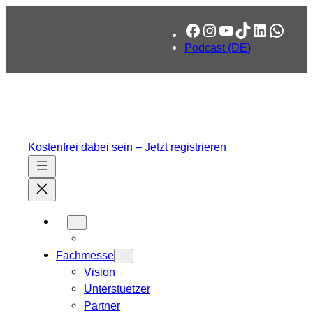
Zum
Facebook
Instagram
YouTube
TikTok
LinkedIn
What
Inhalt
springen
Podcast (DE)
Kostenfrei dabei sein – Jetzt registrieren
Fachmesse
Vision
Unterstuetzer
Partner