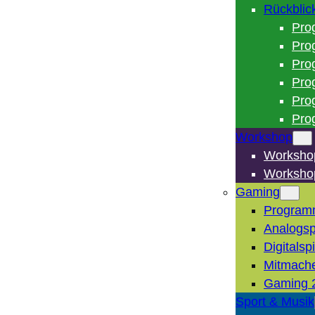
Rückblic
Pro
Pro
Pro
Pro
Pro
Pro
Workshop
Worksho
Worksho
Gaming
Program
Analogsp
Digitalsp
Mitmach
Gaming 
Sport & Musik