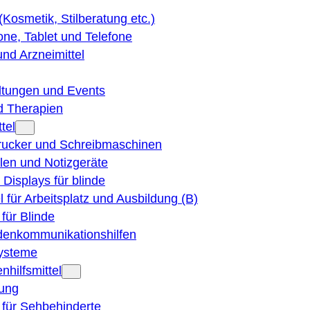
 (Kosmetik, Stilberatung etc.)
ne, Tablet und Telefone
und Arzneimittel
ltungen und Events
d Therapien
tel
Drucker und Schreibmaschinen
ilen und Notizgeräte
 Displays für blinde
el für Arbeitsplatz und Ausbildung (B)
für Blinde
denkommunikationshilfen
ysteme
nhilfsmittel
ung
 für Sehbehinderte