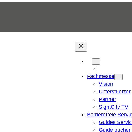
Fachmesse
Vision
Unterstuetzer
Partner
SightCity TV
Barrierefreie Servi
Guides Servi
Guide buchen