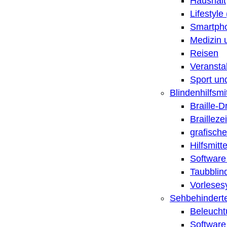
Haushalt
Lifestyle
Smartpho
Medizin 
Reisen
Veransta
Sport un
Blindenhilfsmit
Braille-
Brailleze
grafische
Hilfsmitt
Software 
Taubblin
Vorleses
Sehbehinderte
Beleucht
Software