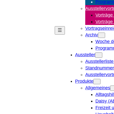
Program
Ausstellervort
Vorträge
Vorträge
Vortragseinre
Archiv
Woche d
Program
Aussteller
Ausstellerlist
Standnummern
Ausstellervor
Produkte
Allgemeines
Alltagshi
Daisy (A
Freizeit