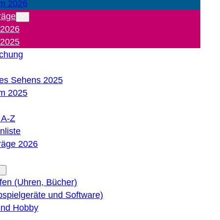
m 2026
räge
 2026
 2025
ichung
es Sehens 2025
m 2025
e A-Z
liste
träge 2026
lfen (Uhren, Bücher)
bspielgeräte und Software)
 und Hobby