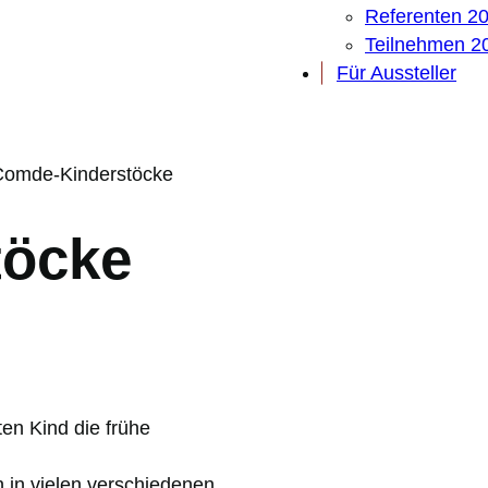
Referenten 2
Teilnehmen 2
Für Aussteller
Comde-Kinderstöcke
töcke
en Kind die frühe
n in vielen verschiedenen