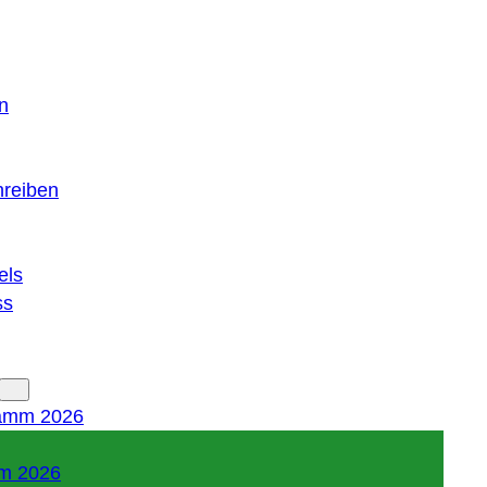
n
hreiben
els
ss
amm 2026
m 2026