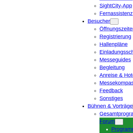
SightCity-App
Fernassistenz
Besucher
Öffnungszeite
Registrierung
Hallenpläne
Einladungssc
Messeguides
Begleitung
Anreise & Hot
Messekompa
Feedback
Sonstiges
Bühnen & Vorträge
Gesamtprogr
Forum
Program