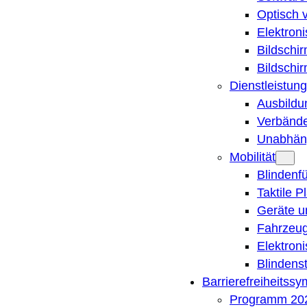
Optisch 
Elektron
Bildschi
Bildschi
Dienstleistung
Ausbildu
Verbände
Unabhän
Mobilität
Blindenf
Taktile P
Geräte u
Fahrzeug
Elektron
Blindens
Barrierefreiheitss
Programm 20