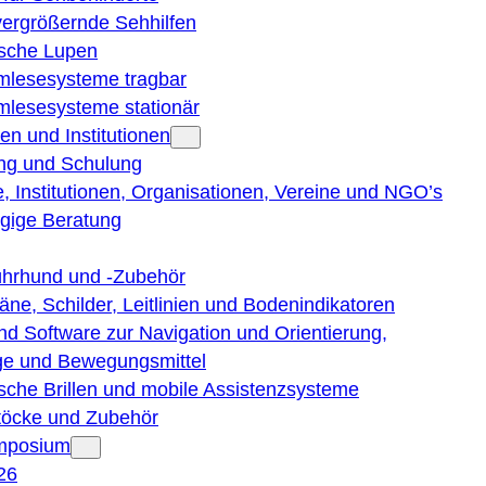
vergrößernde Sehhilfen
ische Lupen
rmlesesysteme tragbar
rmlesesysteme stationär
en und Institutionen
ng und Schulung
, Institutionen, Organisationen, Vereine und NGO’s
gige Beratung
ührhund und -Zubehör
läne, Schilder, Leitlinien und Bodenindikatoren
nd Software zur Navigation und Orientierung,
e und Bewegungsmittel
ische Brillen und mobile Assistenzsysteme
töcke und Zubehör
ymposium
26