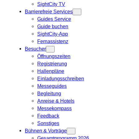
SightCity TV
Barrierefreie Services
Guides Service
Guide buchen
SightCity-App
Fernassistenz
Besucher
Öffnungszeiten
Registrierung
Hallenpläne
Einladungsschreiben
Messeguides
Begleitung
Anreise & Hotels
Messekompass
Feedback
Sonstiges
Bühnen & Vorträge
Gesamtprogramm 2026