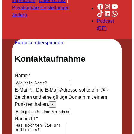
Impressum
|
Datenschutz
|
Facebook
Instagra
YouTu
Privatsphäre-Einstellungen
TikTok
LinkedIn
Whats
ändern
Podcast
(DE)
Formular überspringen
Kontaktaufnahme
Name
*
E-Mail
*
Die E-Mail-Adresse sollte ein ‘@’-
Zeichen und eine gültige Domain mit einem
Punkt enthalten.
×
Nachricht
*