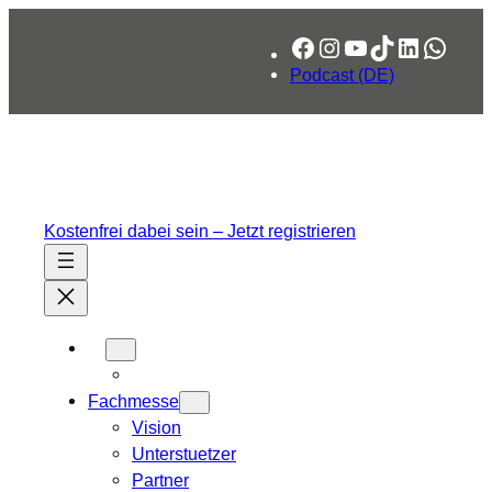
Zum
Facebook
Instagram
YouTube
TikTok
LinkedIn
What
Inhalt
springen
Podcast (DE)
Kostenfrei dabei sein – Jetzt registrieren
Fachmesse
Vision
Unterstuetzer
Partner