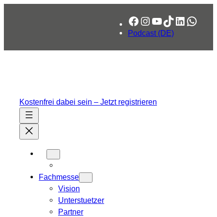
Zum
Facebook
Instagram
YouTube
TikTok
LinkedIn
What
Inhalt
springen
Podcast (DE)
Kostenfrei dabei sein – Jetzt registrieren
Fachmesse
Vision
Unterstuetzer
Partner