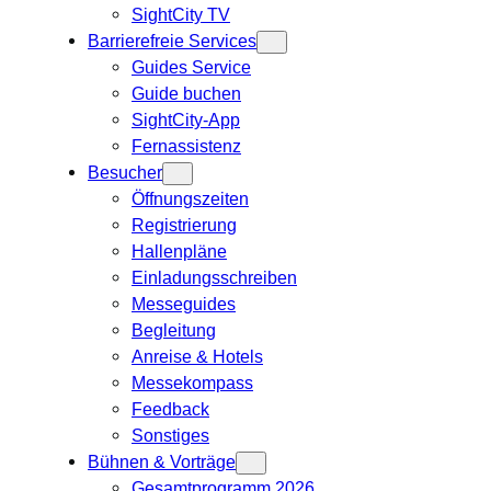
SightCity TV
Barrierefreie Services
Guides Service
Guide buchen
SightCity-App
Fernassistenz
Besucher
Öffnungszeiten
Registrierung
Hallenpläne
Einladungsschreiben
Messeguides
Begleitung
Anreise & Hotels
Messekompass
Feedback
Sonstiges
Bühnen & Vorträge
Gesamtprogramm 2026