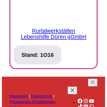
Rurtalwerkstätten
Lebenshilfe Düren gGmbH
Stand:
1O16
Impressum
|
Datenschutz
|
Facebook
Instagra
YouTu
Privatsphäre-Einstellungen
TikTok
LinkedIn
Whats