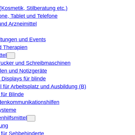
 (Kosmetik, Stilberatung etc.)
ne, Tablet und Telefone
und Arzneimittel
ltungen und Events
d Therapien
tel
Drucker und Schreibmaschinen
ilen und Notizgeräte
 Displays für blinde
el für Arbeitsplatz und Ausbildung (B)
für Blinde
denkommunikationshilfen
ysteme
nhilfsmittel
ung
 für Sehbehinderte