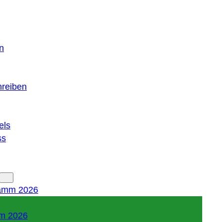
n
hreiben
els
ss
amm 2026
m 2026