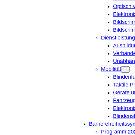
Optisch 
Elektron
Bildschi
Bildschi
Dienstleistung
Ausbildu
Verbände
Unabhän
Mobilität
Blindenf
Taktile P
Geräte u
Fahrzeug
Elektron
Blindens
Barrierefreiheitss
Programm 20