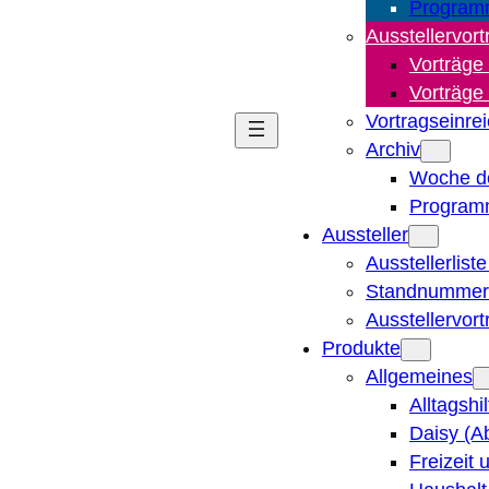
Program
Ausstellervort
Vorträge
Vorträge
Vortragseinre
Archiv
Woche d
Program
Aussteller
Ausstellerlist
Standnummern
Ausstellervor
Produkte
Allgemeines
Alltagshi
Daisy (A
Freizeit