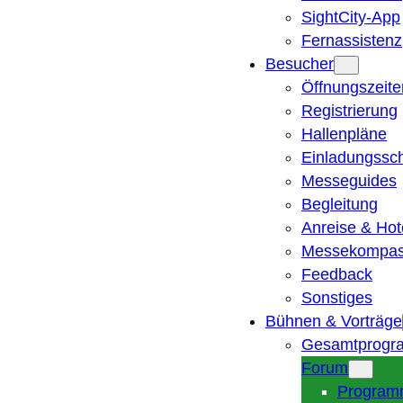
SightCity-App
Fernassistenz
Besucher
Öffnungszeite
Registrierung
Hallenpläne
Einladungssc
Messeguides
Begleitung
Anreise & Hot
Messekompa
Feedback
Sonstiges
Bühnen & Vorträge
Gesamtprogr
Forum
Program