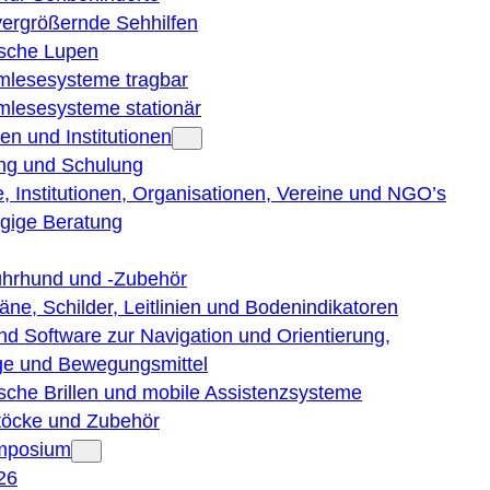
vergrößernde Sehhilfen
ische Lupen
rmlesesysteme tragbar
rmlesesysteme stationär
en und Institutionen
ng und Schulung
, Institutionen, Organisationen, Vereine und NGO’s
gige Beratung
ührhund und -Zubehör
läne, Schilder, Leitlinien und Bodenindikatoren
nd Software zur Navigation und Orientierung,
e und Bewegungsmittel
ische Brillen und mobile Assistenzsysteme
töcke und Zubehör
ymposium
26