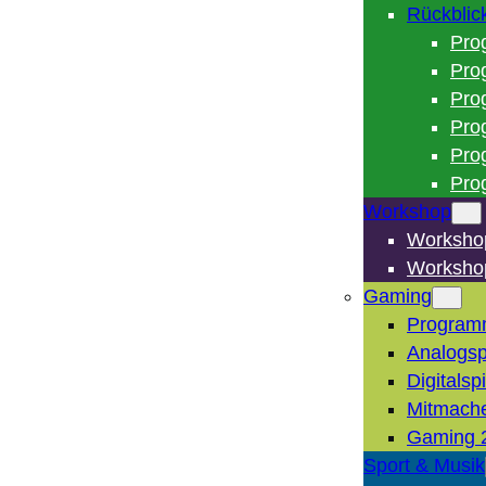
Rückblic
Pro
Pro
Pro
Pro
Pro
Pro
Workshop
Worksho
Worksho
Gaming
Program
Analogsp
Digitalsp
Mitmach
Gaming 
Sport & Musik