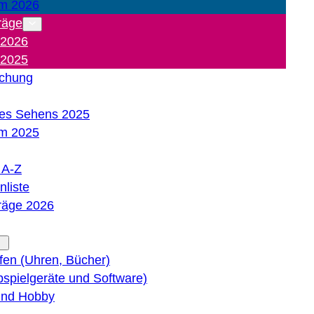
m 2026
räge
 2026
 2025
ichung
es Sehens 2025
m 2025
e A-Z
liste
träge 2026
lfen (Uhren, Bücher)
bspielgeräte und Software)
 und Hobby