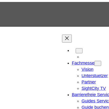
Fachmesse
Vision
Unterstuetzer
Partner
SightCity TV
Barrierefreie Servi
Guides Servi
Guide buchen