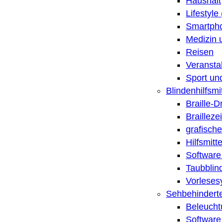
Haushalt
Lifestyle
Smartpho
Medizin 
Reisen
Veransta
Sport un
Blindenhilfsmit
Braille-
Brailleze
grafische
Hilfsmitt
Software 
Taubblin
Vorleses
Sehbehinderte
Beleucht
Software