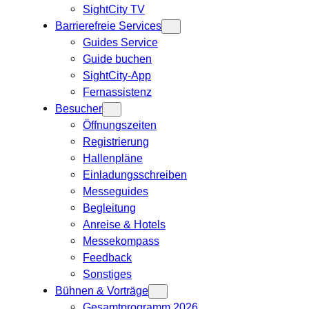
SightCity TV
Barrierefreie Services
Guides Service
Guide buchen
SightCity-App
Fernassistenz
Besucher
Öffnungszeiten
Registrierung
Hallenpläne
Einladungsschreiben
Messeguides
Begleitung
Anreise & Hotels
Messekompass
Feedback
Sonstiges
Bühnen & Vorträge
Gesamtprogramm 2026