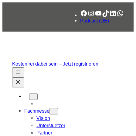
Zum
Facebook
Instagram
YouTube
TikTok
LinkedIn
What
Inhalt
springen
Podcast (DE)
Kostenfrei dabei sein – Jetzt registrieren
Fachmesse
Vision
Unterstuetzer
Partner