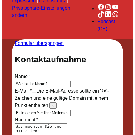
Impressum
|
Datenschutz
|
Facebook
Instagra
YouTu
Privatsphäre-Einstellungen
TikTok
LinkedIn
Whats
ändern
Podcast
(DE)
Formular überspringen
Kontaktaufnahme
Name
*
E-Mail
*
Die E-Mail-Adresse sollte ein ‘@’-
Zeichen und eine gültige Domain mit einem
Punkt enthalten.
×
Nachricht
*