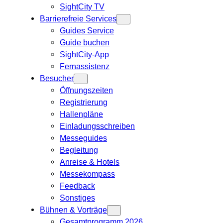
SightCity TV
Barrierefreie Services
Guides Service
Guide buchen
SightCity-App
Fernassistenz
Besucher
Öffnungszeiten
Registrierung
Hallenpläne
Einladungsschreiben
Messeguides
Begleitung
Anreise & Hotels
Messekompass
Feedback
Sonstiges
Bühnen & Vorträge
Gesamtprogramm 2026