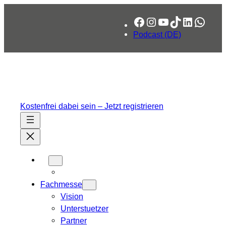
Zum
Facebook
Instagram
YouTube
TikTok
LinkedIn
What
Inhalt
springen
Podcast (DE)
Kostenfrei dabei sein – Jetzt registrieren
Fachmesse
Vision
Unterstuetzer
Partner