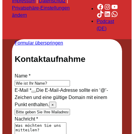
Impressum
|
Datenschutz
|
Facebook
Instagra
YouTu
Privatsphäre-Einstellungen
TikTok
LinkedIn
Whats
ändern
Podcast
(DE)
Formular überspringen
Kontaktaufnahme
Name
*
E-Mail
*
Die E-Mail-Adresse sollte ein ‘@’-
Zeichen und eine gültige Domain mit einem
Punkt enthalten.
×
Nachricht
*