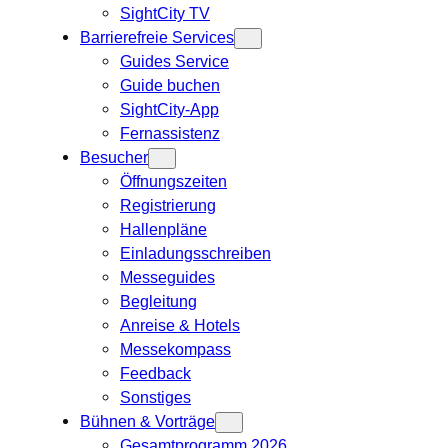
SightCity TV
Barrierefreie Services
Guides Service
Guide buchen
SightCity-App
Fernassistenz
Besucher
Öffnungszeiten
Registrierung
Hallenpläne
Einladungsschreiben
Messeguides
Begleitung
Anreise & Hotels
Messekompass
Feedback
Sonstiges
Bühnen & Vorträge
Gesamtprogramm 2026