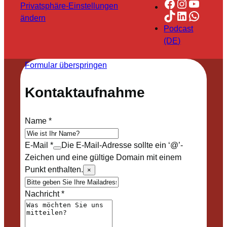
Facebook
Instagra
YouTu
Privatsphäre-Einstellungen
TikTok
LinkedIn
Whats
ändern
Podcast
(DE)
Formular überspringen
Kontaktaufnahme
Name
*
E-Mail
*
Die E-Mail-Adresse sollte ein ‘@’-
Zeichen und eine gültige Domain mit einem
Punkt enthalten.
×
Nachricht
*