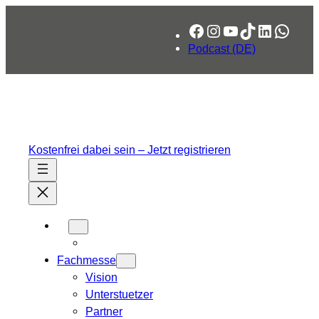
Zum
Facebook
Instagram
YouTube
TikTok
LinkedIn
What
Inhalt
springen
Podcast (DE)
Kostenfrei dabei sein – Jetzt registrieren
Fachmesse
Vision
Unterstuetzer
Partner