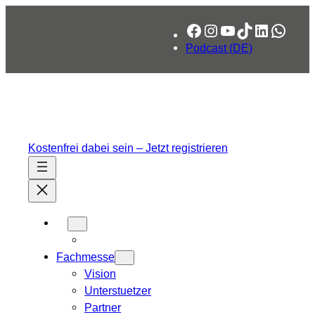
Zum
Facebook
Instagram
YouTube
TikTok
LinkedIn
What
Inhalt
springen
Podcast (DE)
Kostenfrei dabei sein – Jetzt registrieren
Fachmesse
Vision
Unterstuetzer
Partner