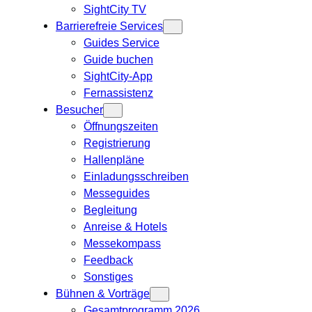
SightCity TV
Barrierefreie Services
Guides Service
Guide buchen
SightCity-App
Fernassistenz
Besucher
Öffnungszeiten
Registrierung
Hallenpläne
Einladungsschreiben
Messeguides
Begleitung
Anreise & Hotels
Messekompass
Feedback
Sonstiges
Bühnen & Vorträge
Gesamtprogramm 2026