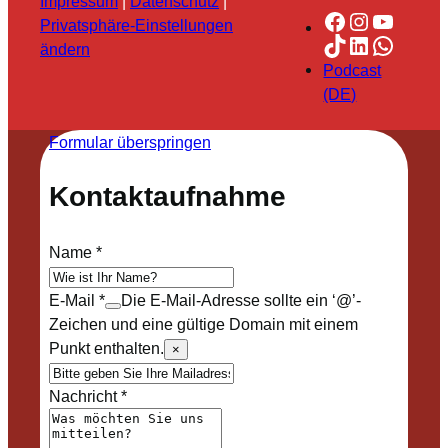
Impressum
|
Datenschutz
|
Facebook
Instagra
YouTu
Privatsphäre-Einstellungen
TikTok
LinkedIn
Whats
ändern
Podcast
(DE)
Formular überspringen
Kontaktaufnahme
Name
*
E-Mail
*
Die E-Mail-Adresse sollte ein ‘@’-
Zeichen und eine gültige Domain mit einem
Punkt enthalten.
×
Nachricht
*