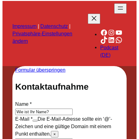
Impressum
|
Datenschutz
|
Facebook
Instagra
YouTu
Privatsphäre-Einstellungen
TikTok
LinkedIn
Whats
ändern
Podcast
(DE)
Formular überspringen
Kontaktaufnahme
Name
*
E-Mail
*
Die E-Mail-Adresse sollte ein ‘@’-
Zeichen und eine gültige Domain mit einem
Punkt enthalten.
×