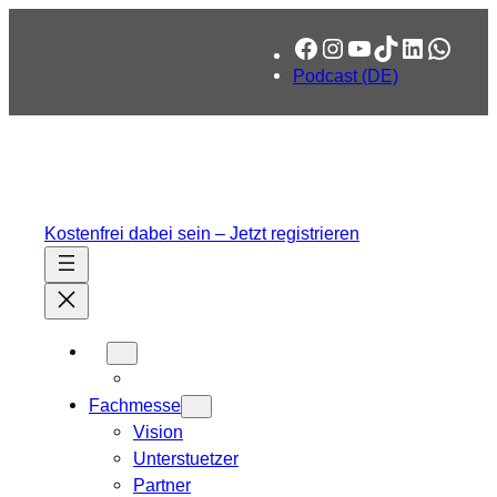
Zum
Facebook
Instagram
YouTube
TikTok
LinkedIn
What
Inhalt
springen
Podcast (DE)
Kostenfrei dabei sein – Jetzt registrieren
Fachmesse
Vision
Unterstuetzer
Partner