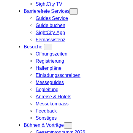
SightCity TV
Barrierefreie Services
Guides Service
Guide buchen
SightCity-App
Fernassistenz
Besucher
Öffnungszeiten
Registrierung
Hallenpläne
Einladungsschreiben
Messeguides
Begleitung
Anreise & Hotels
Messekompass
Feedback
Sonstiges
Bühnen & Vorträge
Gesamtprogramm 2026