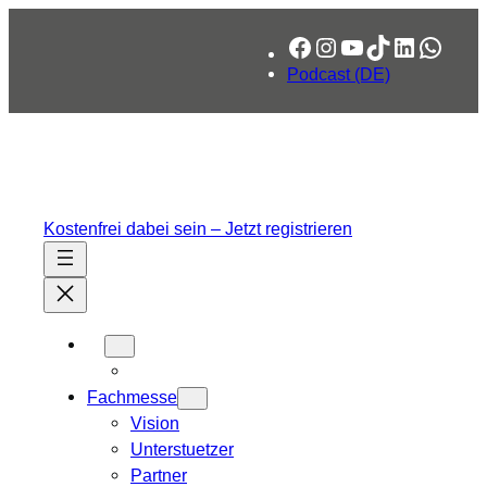
Zum
Facebook
Instagram
YouTube
TikTok
LinkedIn
What
Inhalt
springen
Podcast (DE)
Kostenfrei dabei sein – Jetzt registrieren
Fachmesse
Vision
Unterstuetzer
Partner