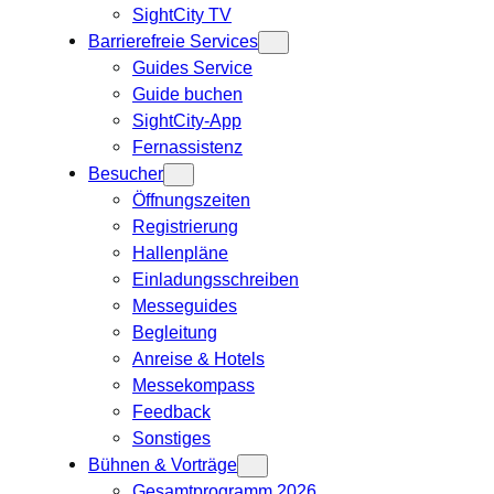
SightCity TV
Barrierefreie Services
Guides Service
Guide buchen
SightCity-App
Fernassistenz
Besucher
Öffnungszeiten
Registrierung
Hallenpläne
Einladungsschreiben
Messeguides
Begleitung
Anreise & Hotels
Messekompass
Feedback
Sonstiges
Bühnen & Vorträge
Gesamtprogramm 2026