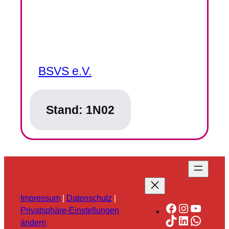
BSVS e.V.
Stand:
1N02
Impressum
|
Datenschutz
|
Facebook
Instagra
YouTu
Privatsphäre-Einstellungen
TikTok
LinkedIn
Whats
ändern