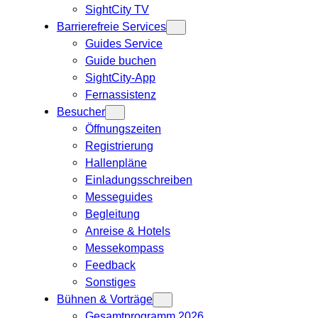
SightCity TV
Barrierefreie Services
Guides Service
Guide buchen
SightCity-App
Fernassistenz
Besucher
Öffnungszeiten
Registrierung
Hallenpläne
Einladungsschreiben
Messeguides
Begleitung
Anreise & Hotels
Messekompass
Feedback
Sonstiges
Bühnen & Vorträge
Gesamtprogramm 2026