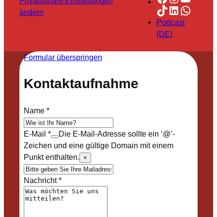
Privatsphäre-Einstellungen
TikTok
LinkedIn
Whats
ändern
Podcast
(DE)
Formular überspringen
Kontaktaufnahme
Name
*
E-Mail
*
Die E-Mail-Adresse sollte ein ‘@’-
Zeichen und eine gültige Domain mit einem
Punkt enthalten.
×
Nachricht
*