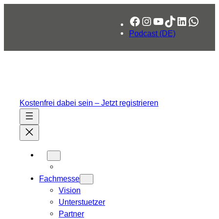
Zum
Facebook
Instagram
YouTube
TikTok
LinkedIn
What
Inhalt
springen
Podcast (DE)
Kostenfrei dabei sein – Jetzt registrieren
Fachmesse
Vision
Unterstuetzer
Partner