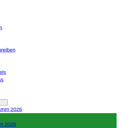
n
hreiben
els
ss
amm 2026
m 2026