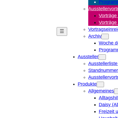
Program
Ausstellervort
Vorträge
Vorträge
Vortragseinre
Archiv
Woche d
Program
Aussteller
Ausstellerlist
Standnummern
Ausstellervor
Produkte
Allgemeines
Alltagshi
Daisy (A
Freizeit