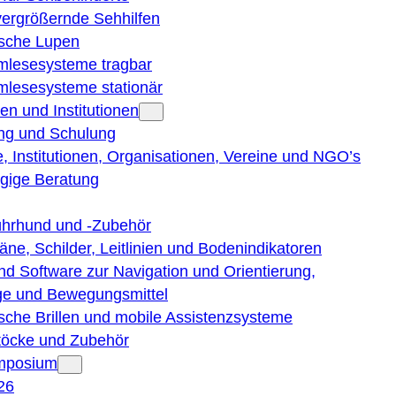
vergrößernde Sehhilfen
ische Lupen
rmlesesysteme tragbar
rmlesesysteme stationär
en und Institutionen
ng und Schulung
, Institutionen, Organisationen, Vereine und NGO’s
gige Beratung
ührhund und -Zubehör
läne, Schilder, Leitlinien und Bodenindikatoren
nd Software zur Navigation und Orientierung,
e und Bewegungsmittel
ische Brillen und mobile Assistenzsysteme
töcke und Zubehör
ymposium
26