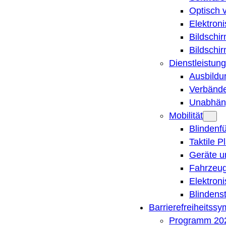
Optisch 
Elektron
Bildschi
Bildschi
Dienstleistung
Ausbildu
Verbände
Unabhän
Mobilität
Blindenf
Taktile P
Geräte u
Fahrzeug
Elektron
Blindens
Barrierefreiheitss
Programm 20