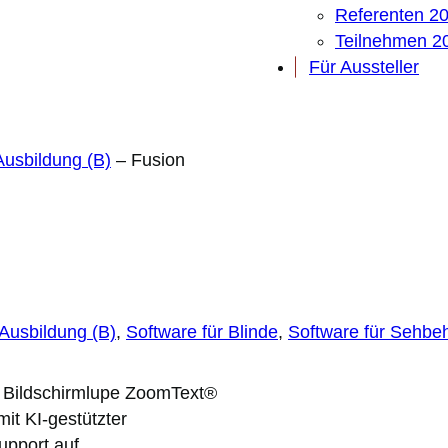
Referenten 2
Teilnehmen 2
Für Aussteller
 Ausbildung (B)
–
Fusion
d Ausbildung (B)
, 
Software für Blinde
, 
Software für Sehbe
e Bildschirmlupe ZoomText®
it KI-gestützter
upport auf