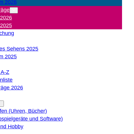
m 2026
räge
 2026
 2025
ichung
es Sehens 2025
m 2025
e A-Z
liste
träge 2026
lfen (Uhren, Bücher)
bspielgeräte und Software)
 und Hobby