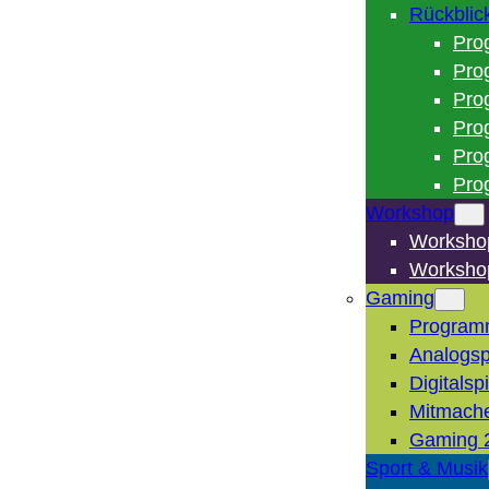
Rückblic
Pro
Pro
Pro
Pro
Pro
Pro
Workshop
Worksho
Worksho
Gaming
Program
Analogsp
Digitalsp
Mitmach
Gaming 
Sport & Musik