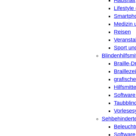
Haushalt
Lifestyle
Smartpho
Medizin 
Reisen
Veransta
Sport un
Blindenhilfsmit
Braille-
Brailleze
grafische
Hilfsmitt
Software 
Taubblin
Vorleses
Sehbehinderte
Beleucht
Software