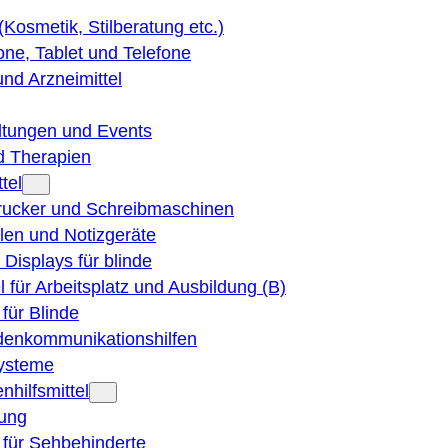
 (Kosmetik, Stilberatung etc.)
ne, Tablet und Telefone
und Arzneimittel
ltungen und Events
d Therapien
tel
Drucker und Schreibmaschinen
ilen und Notizgeräte
 Displays für blinde
el für Arbeitsplatz und Ausbildung (B)
für Blinde
denkommunikationshilfen
ysteme
nhilfsmittel
ung
 für Sehbehinderte