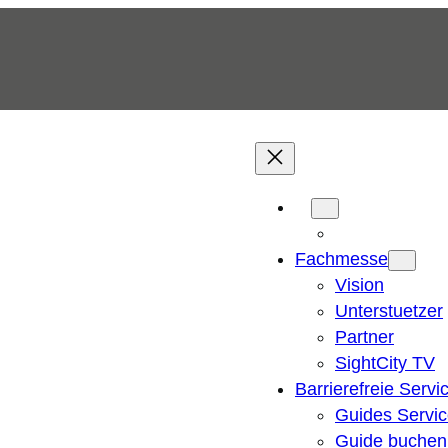
Fachmesse
Vision
Unterstuetzer
Partner
SightCity TV
Barrierefreie Servi
Guides Servi
Guide buchen