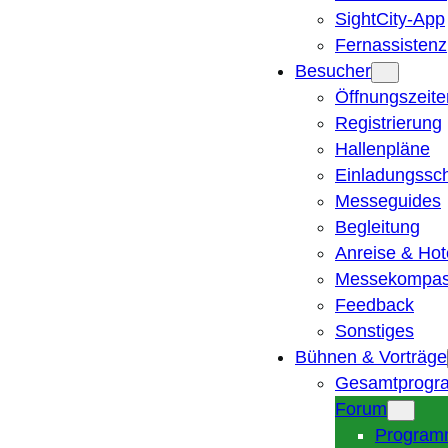
SightCity-App
Fernassistenz
Besucher
Öffnungszeite
Registrierung
Hallenpläne
Einladungssc
Messeguides
Begleitung
Anreise & Hot
Messekompa
Feedback
Sonstiges
Bühnen & Vorträge
Gesamtprogr
Forum
Program