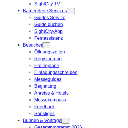
SightCity TV
Barrierefreie Services
Guides Service
Guide buchen
SightCity-App
Fernassistenz
Besucher
Öffnungszeiten
Registrierung
Hallenpläne
Einladungsschreiben
Messeguides
Begleitung
Anreise & Hotels
Messekompass
Feedback
Sonstiges
Bühnen & Vorträge
Gesamtprogramm 2026