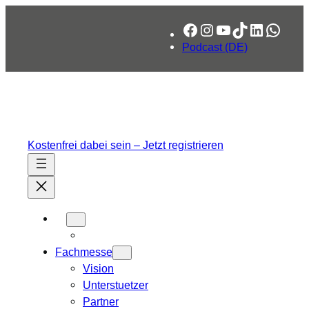
Zum
Facebook
Instagram
YouTube
TikTok
LinkedIn
What
Inhalt
springen
Podcast (DE)
Kostenfrei dabei sein – Jetzt registrieren
Fachmesse
Vision
Unterstuetzer
Partner