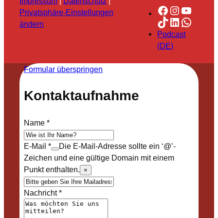
Impressum
|
Datenschutz
|
Facebook
Instagra
YouTu
Privatsphäre-Einstellungen
TikTok
LinkedIn
Whats
ändern
Podcast
(DE)
Formular überspringen
Kontaktaufnahme
Name
*
E-Mail
*
Die E-Mail-Adresse sollte ein ‘@’-
Zeichen und eine gültige Domain mit einem
Punkt enthalten.
×
Nachricht
*