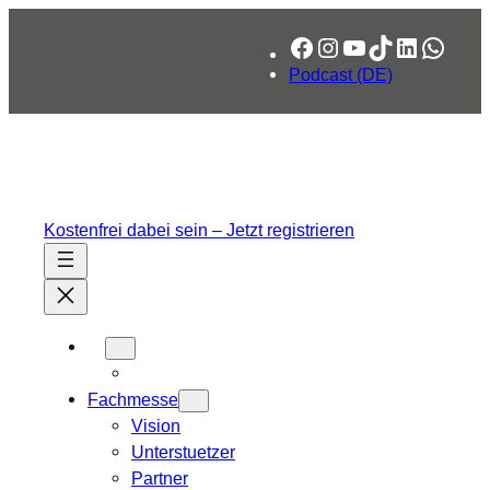
Zum
Facebook
Instagram
YouTube
TikTok
LinkedIn
What
Inhalt
springen
Podcast (DE)
Kostenfrei dabei sein – Jetzt registrieren
Fachmesse
Vision
Unterstuetzer
Partner