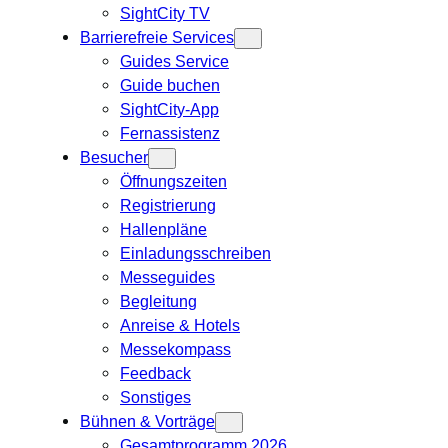
SightCity TV
Barrierefreie Services
Guides Service
Guide buchen
SightCity-App
Fernassistenz
Besucher
Öffnungszeiten
Registrierung
Hallenpläne
Einladungsschreiben
Messeguides
Begleitung
Anreise & Hotels
Messekompass
Feedback
Sonstiges
Bühnen & Vorträge
Gesamtprogramm 2026