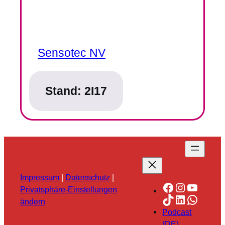
Sensotec NV
Stand:
2I17
Impressum
|
Datenschutz
|
Facebook
Instagra
YouTu
Privatsphäre-Einstellungen
TikTok
LinkedIn
Whats
ändern
Podcast
(DE)