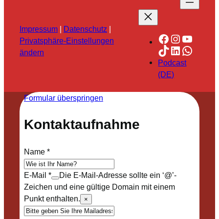
Impressum
|
Datenschutz
|
Facebook
Instagra
YouTu
Privatsphäre-Einstellungen
TikTok
LinkedIn
Whats
ändern
Podcast
(DE)
Formular überspringen
Kontaktaufnahme
Name
*
E-Mail
*
Die E-Mail-Adresse sollte ein ‘@’-
Zeichen und eine gültige Domain mit einem
Punkt enthalten.
×