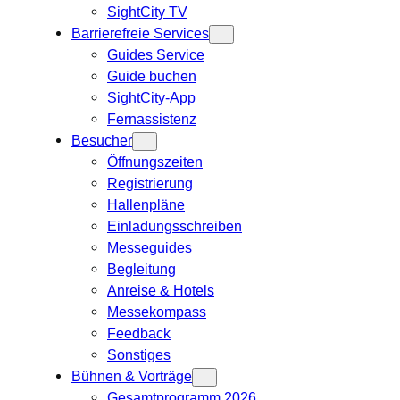
SightCity TV
Barrierefreie Services
Guides Service
Guide buchen
SightCity-App
Fernassistenz
Besucher
Öffnungszeiten
Registrierung
Hallenpläne
Einladungsschreiben
Messeguides
Begleitung
Anreise & Hotels
Messekompass
Feedback
Sonstiges
Bühnen & Vorträge
Gesamtprogramm 2026