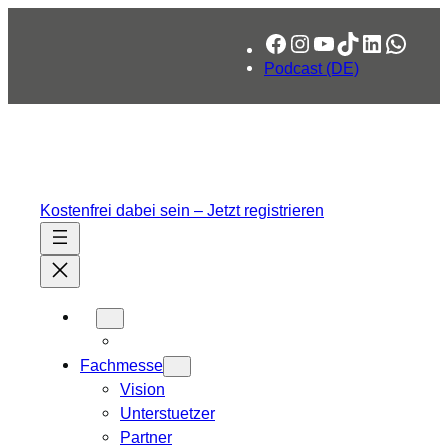
Zum
Facebook
Instagram
YouTube
TikTok
LinkedIn
What
Inhalt
springen
Podcast (DE)
Kostenfrei dabei sein – Jetzt registrieren
Fachmesse
Vision
Unterstuetzer
Partner