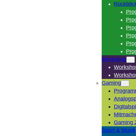
Rückblic
Pro
Pro
Pro
Pro
Pro
Pro
Workshop
Worksho
Worksho
Gaming
Program
Analogsp
Digitalsp
Mitmach
Gaming 
Sport & Musik