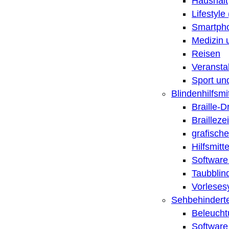
Haushalt
Lifestyle
Smartpho
Medizin 
Reisen
Veransta
Sport un
Blindenhilfsmit
Braille-
Brailleze
grafische
Hilfsmitt
Software 
Taubblin
Vorleses
Sehbehinderte
Beleucht
Software