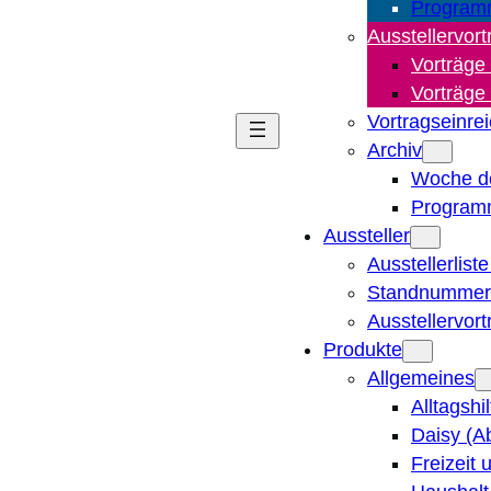
Program
Ausstellervort
Vorträge
Vorträge
Vortragseinre
Archiv
Woche d
Program
Aussteller
Ausstellerlist
Standnummern
Ausstellervor
Produkte
Allgemeines
Alltagshi
Daisy (A
Freizeit