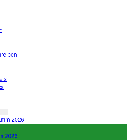
n
hreiben
els
ss
amm 2026
m 2026