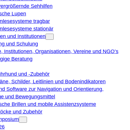
vergrößernde Sehhilfen
ische Lupen
rmlesesysteme tragbar
rmlesesysteme stationär
en und Institutionen
ng und Schulung
, Institutionen, Organisationen, Vereine und NGO’s
gige Beratung
ührhund und -Zubehör
läne, Schilder, Leitlinien und Bodenindikatoren
nd Software zur Navigation und Orientierung,
e und Bewegungsmittel
ische Brillen und mobile Assistenzsysteme
töcke und Zubehör
ymposium
26