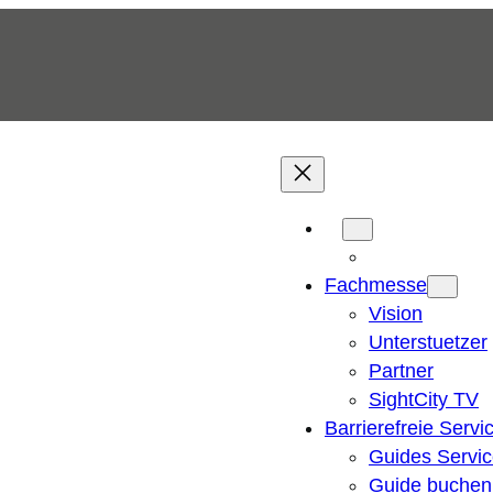
Fachmesse
Vision
Unterstuetzer
Partner
SightCity TV
Barrierefreie Servi
Guides Servi
Guide buchen