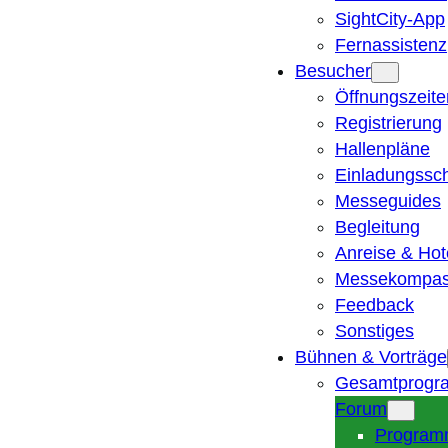
SightCity-App
Fernassistenz
Besucher
Öffnungszeite
Registrierung
Hallenpläne
Einladungssc
Messeguides
Begleitung
Anreise & Hot
Messekompa
Feedback
Sonstiges
Bühnen & Vorträge
Gesamtprogr
Forum
Program