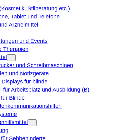
 (Kosmetik, Stilberatung etc.)
ne, Tablet und Telefone
und Arzneimittel
ltungen und Events
d Therapien
tel
Drucker und Schreibmaschinen
ilen und Notizgeräte
 Displays für blinde
el für Arbeitsplatz und Ausbildung (B)
für Blinde
denkommunikationshilfen
ysteme
nhilfsmittel
ung
 für Sehbehinderte