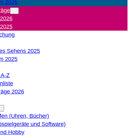
m 2026
räge
 2026
 2025
ichung
es Sehens 2025
m 2025
e A-Z
liste
träge 2026
lfen (Uhren, Bücher)
bspielgeräte und Software)
 und Hobby