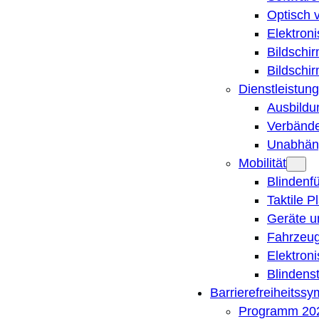
Optisch 
Elektron
Bildschi
Bildschi
Dienstleistung
Ausbildu
Verbände
Unabhän
Mobilität
Blindenf
Taktile P
Geräte u
Fahrzeug
Elektron
Blindens
Barrierefreiheitss
Programm 20