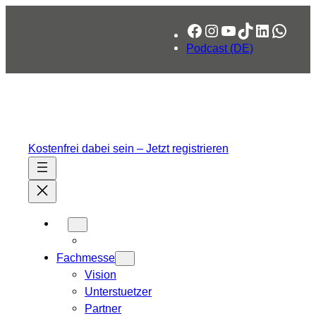
Zum
Facebook
Instagram
YouTube
TikTok
LinkedIn
What
Inhalt
springen
Podcast (DE)
Kostenfrei dabei sein – Jetzt registrieren
Fachmesse
Vision
Unterstuetzer
Partner