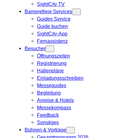
SightCity TV
Barrierefreie Services
Guides Service
Guide buchen
SightCity-App
Fernassistenz
Besucher
Öffnungszeiten
Registrierung
Hallenpläne
Einladungsschreiben
Messeguides
Begleitung
Anreise & Hotels
Messekompass
Feedback
Sonstiges
Bühnen & Vorträge
Gesamtprogramm 2026