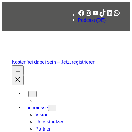
Zum
Facebook
Instagram
YouTube
TikTok
LinkedIn
What
Inhalt
springen
Podcast (DE)
Kostenfrei dabei sein – Jetzt registrieren
Fachmesse
Vision
Unterstuetzer
Partner