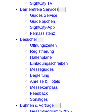
SightCity TV
Barrierefreie Services
Guides Service
Guide buchen
SightCity-App
Fernassistenz
Besucher
Öffnungszeiten
Registrierung
Hallenpläne
Einladungsschreiben
Messeguides
Begleitung
Anreise & Hotels
Messekompass
Feedback
Sonstiges
Bühnen & Vorträge
Gesamtprogramm 2026