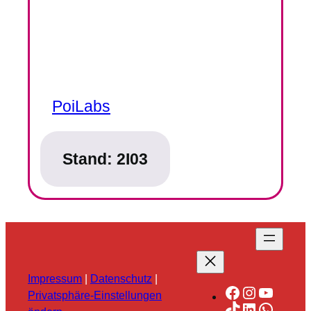
PoiLabs
Stand:
2I03
Impressum
|
Datenschutz
|
Facebook
Instagra
YouTu
Privatsphäre-Einstellungen
TikTok
LinkedIn
Whats