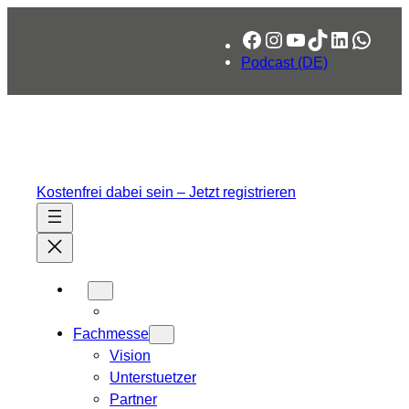
Zum
Facebook
Instagram
YouTube
TikTok
LinkedIn
What
Inhalt
springen
Podcast (DE)
Kostenfrei dabei sein – Jetzt registrieren
Fachmesse
Vision
Unterstuetzer
Partner