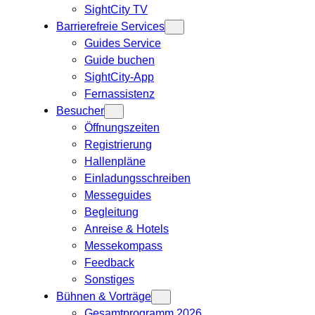
SightCity TV
Barrierefreie Services
Guides Service
Guide buchen
SightCity-App
Fernassistenz
Besucher
Öffnungszeiten
Registrierung
Hallenpläne
Einladungsschreiben
Messeguides
Begleitung
Anreise & Hotels
Messekompass
Feedback
Sonstiges
Bühnen & Vorträge
Gesamtprogramm 2026