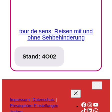
tour de sens: Reisen mit und
ohne Sehbehinderung
Stand:
4O02
Impressum
|
Datenschutz
|
Facebook
Instagra
YouTu
Privatsphäre-Einstellungen
TikTok
LinkedIn
Whats
ändern