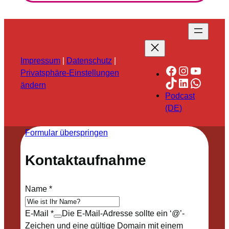
Impressum
|
Datenschutz
|
Facebook
Instagra
YouTu
Privatsphäre-Einstellungen
TikTok
LinkedIn
Whats
ändern
Podcast
(DE)
Formular überspringen
Kontaktaufnahme
Name
*
E-Mail
*
Die E-Mail-Adresse sollte ein ‘@’-
Zeichen und eine gültige Domain mit einem