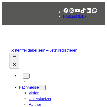
Zum
Facebook
Instagram
YouTube
TikTok
LinkedIn
What
Inhalt
springen
Podcast (DE)
Kostenfrei dabei sein – Jetzt registrieren
Fachmesse
Vision
Unterstuetzer
Partner