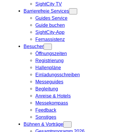
SightCity TV
Barrierefreie Services
Guides Service
Guide buchen
SightCity-App
Fernassistenz
Besucher
Öffnungszeiten
Registrierung
Hallenpläne
Einladungsschreiben
Messeguides
Begleitung
Anreise & Hotels
Messekompass
Feedback
Sonstiges
Bühnen & Vorträge
Gesamtprogramm 2026