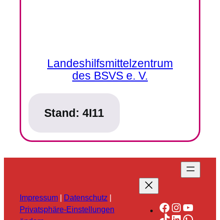
Landeshilfsmittelzentrum
des BSVS e. V.
Stand:
4I11
Impressum
|
Datenschutz
|
Facebook
Instagra
YouTu
Privatsphäre-Einstellungen
TikTok
LinkedIn
Whats