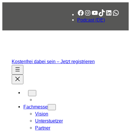
Zum
Facebook
Instagram
YouTube
TikTok
LinkedIn
What
Inhalt
springen
Podcast (DE)
Kostenfrei dabei sein – Jetzt registrieren
Fachmesse
Vision
Unterstuetzer
Partner