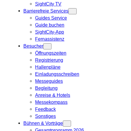
SightCity TV
Barrierefreie Services
Guides Service
Guide buchen
SightCity-App
Fernassistenz
Besucher
Öffnungszeiten
Registrierung
Hallenpläne
Einladungsschreiben
Messeguides
Begleitung
Anreise & Hotels
Messekompass
Feedback
Sonstiges
Bühnen & Vorträge
Gesamtprogramm 2026