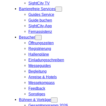
SightCity TV
Barrierefreie Services
Guides Service
Guide buchen
SightCity-App
Fernassistenz
Besucher
Öffnungszeiten
Registrierung
Hallenpläne
Einladungsschreiben
Messeguides
Begleitung
Anreise & Hotels
Messekompass
Feedback
Sonstiges
Bühnen & Vorträge
Gesamtprogramm 2026