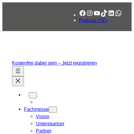
Zum
Facebook
Instagram
YouTube
TikTok
LinkedIn
What
Inhalt
springen
Podcast (DE)
Kostenfrei dabei sein – Jetzt registrieren
Fachmesse
Vision
Unterstuetzer
Partner