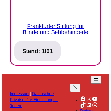
Frankfurter Stiftung für
Blinde und Sehbehinderte
Stand:
1I01
Impressum
|
Datenschutz
|
Facebook
Instagra
YouTu
Privatsphäre-Einstellungen
TikTok
LinkedIn
Whats
ändern
Podcast