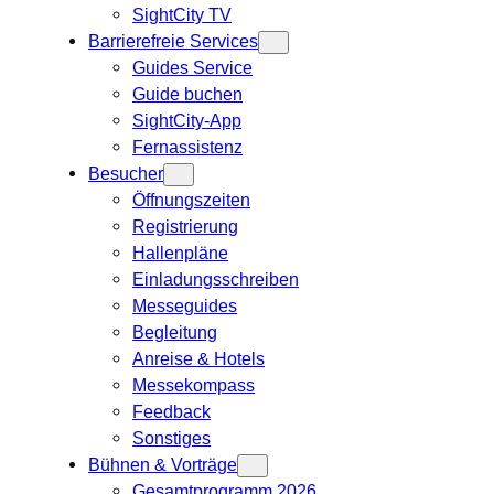
SightCity TV
Barrierefreie Services
Guides Service
Guide buchen
SightCity-App
Fernassistenz
Besucher
Öffnungszeiten
Registrierung
Hallenpläne
Einladungsschreiben
Messeguides
Begleitung
Anreise & Hotels
Messekompass
Feedback
Sonstiges
Bühnen & Vorträge
Gesamtprogramm 2026