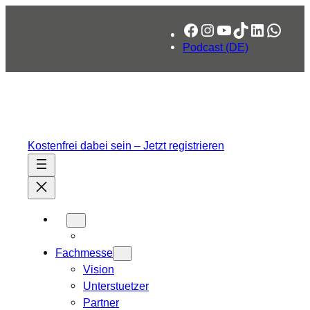
Zum
Facebook
Instagram
YouTube
TikTok
LinkedIn
What
Inhalt
springen
Podcast (DE)
Kostenfrei dabei sein – Jetzt registrieren
Fachmesse
Vision
Unterstuetzer
Partner