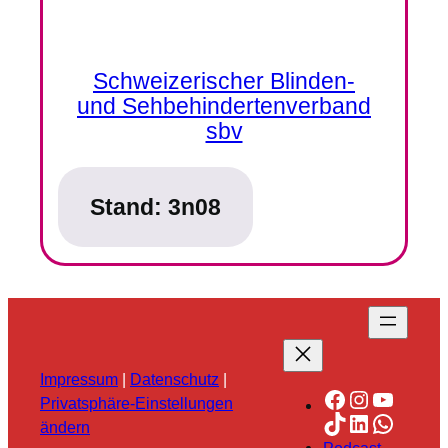
Schweizerischer Blinden-
und Sehbehindertenverband
sbv
Stand:
3n08
Impressum
|
Datenschutz
|
Facebook
Instagra
YouTu
Privatsphäre-Einstellungen
TikTok
LinkedIn
Whats
ändern