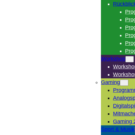
Rückblic
Pro
Pro
Pro
Pro
Pro
Pro
Workshop
Worksho
Worksho
Gaming
Program
Analogsp
Digitalsp
Mitmach
Gaming 
Sport & Musik