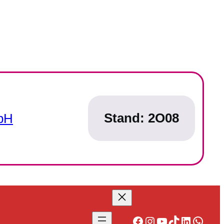
Stand:
2O08
bH
Facebook
Instagram
YouTube
TikTok
LinkedIn
What