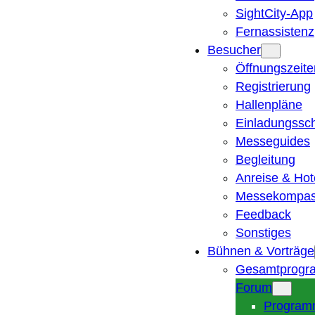
SightCity-App
Fernassistenz
Besucher
Öffnungszeite
Registrierung
Hallenpläne
Einladungssc
Messeguides
Begleitung
Anreise & Hot
Messekompa
Feedback
Sonstiges
Bühnen & Vorträge
Gesamtprogr
Forum
Program