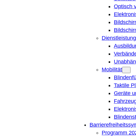
Optisch 
Elektron
Bildschi
Bildschi
Dienstleistung
Ausbildu
Verbände
Unabhän
Mobilität
Blindenf
Taktile P
Geräte u
Fahrzeug
Elektron
Blindens
Barrierefreiheitss
Programm 20