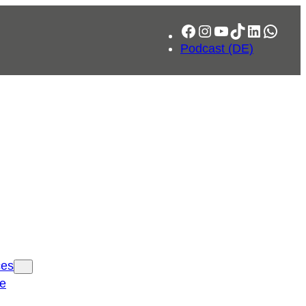
Facebook
Instagram
YouTube
TikTok
LinkedIn
What
Podcast (DE)
ces
ce