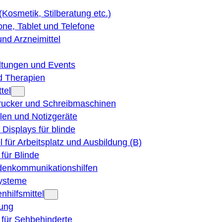
 (Kosmetik, Stilberatung etc.)
ne, Tablet und Telefone
und Arzneimittel
ltungen und Events
d Therapien
tel
Drucker und Schreibmaschinen
ilen und Notizgeräte
 Displays für blinde
el für Arbeitsplatz und Ausbildung (B)
für Blinde
denkommunikationshilfen
ysteme
nhilfsmittel
ung
 für Sehbehinderte