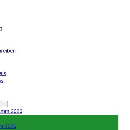
n
hreiben
els
ss
amm 2026
m 2026