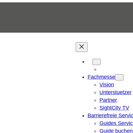
Fachmesse
Vision
Unterstuetzer
Partner
SightCity TV
Barrierefreie Servi
Guides Servi
Guide buchen