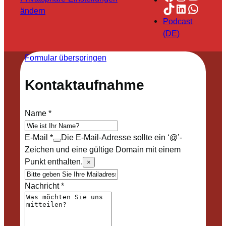
TikTok
LinkedIn
Whats
ändern
Podcast
(DE)
Formular überspringen
Kontaktaufnahme
Name
*
E-Mail
*
Die E-Mail-Adresse sollte ein ‘@’-
Zeichen und eine gültige Domain mit einem
Punkt enthalten.
×
Nachricht
*