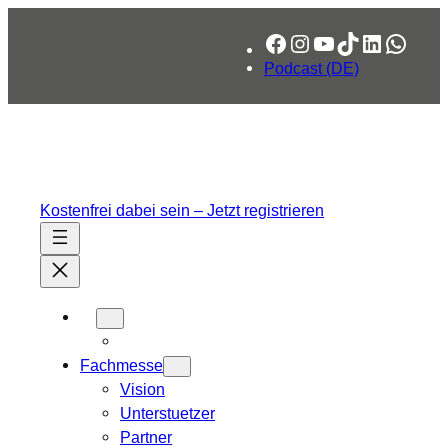
Zum
Facebook
Instagram
YouTube
TikTok
LinkedIn
What
Inhalt
springen
Podcast (DE)
Kostenfrei dabei sein – Jetzt registrieren
Fachmesse
Vision
Unterstuetzer
Partner