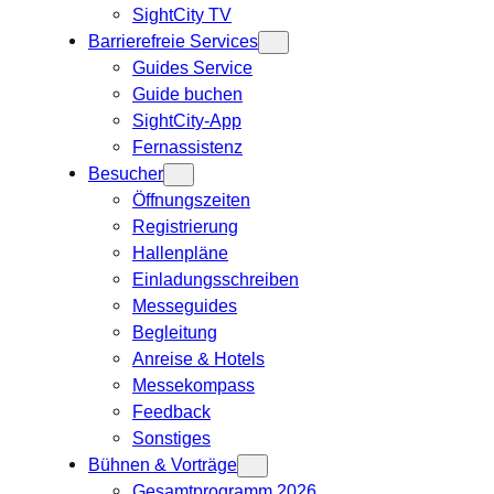
SightCity TV
Barrierefreie Services
Guides Service
Guide buchen
SightCity-App
Fernassistenz
Besucher
Öffnungszeiten
Registrierung
Hallenpläne
Einladungsschreiben
Messeguides
Begleitung
Anreise & Hotels
Messekompass
Feedback
Sonstiges
Bühnen & Vorträge
Gesamtprogramm 2026