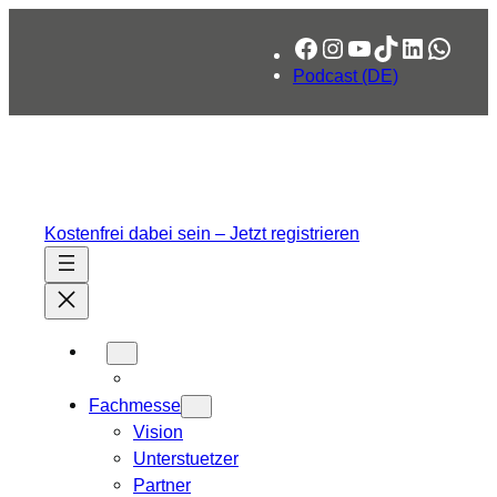
Zum
Facebook
Instagram
YouTube
TikTok
LinkedIn
What
Inhalt
springen
Podcast (DE)
Kostenfrei dabei sein – Jetzt registrieren
Fachmesse
Vision
Unterstuetzer
Partner