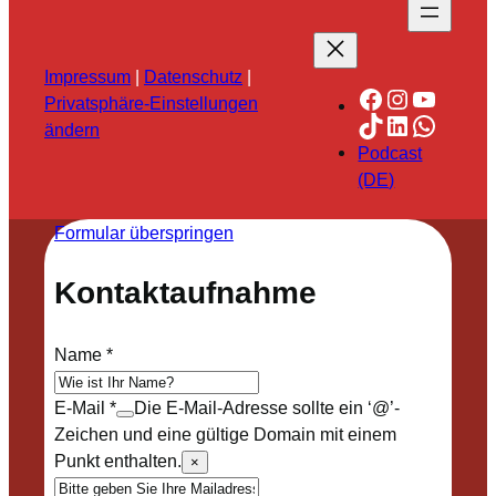
Impressum
|
Datenschutz
|
Facebook
Instagra
YouTu
Privatsphäre-Einstellungen
TikTok
LinkedIn
Whats
ändern
Podcast
(DE)
Formular überspringen
Kontaktaufnahme
Name
*
E-Mail
*
Die E-Mail-Adresse sollte ein ‘@’-
Zeichen und eine gültige Domain mit einem
Punkt enthalten.
×