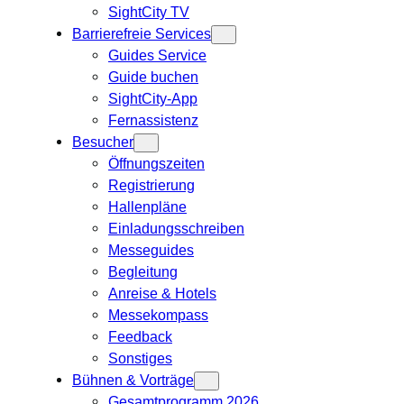
SightCity TV
Barrierefreie Services
Guides Service
Guide buchen
SightCity-App
Fernassistenz
Besucher
Öffnungszeiten
Registrierung
Hallenpläne
Einladungsschreiben
Messeguides
Begleitung
Anreise & Hotels
Messekompass
Feedback
Sonstiges
Bühnen & Vorträge
Gesamtprogramm 2026