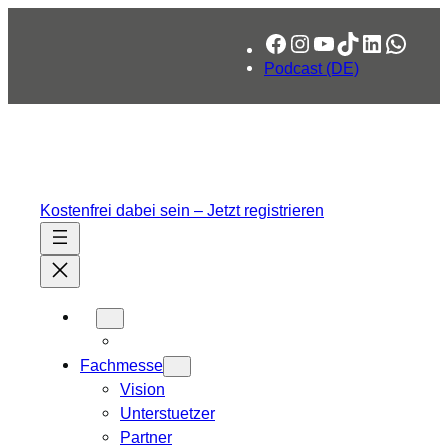
Zum
Facebook
Instagram
YouTube
TikTok
LinkedIn
What
Inhalt
springen
Podcast (DE)
Kostenfrei dabei sein – Jetzt registrieren
Fachmesse
Vision
Unterstuetzer
Partner