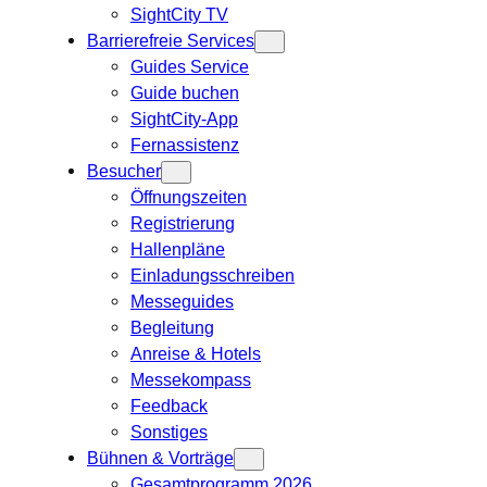
SightCity TV
Barrierefreie Services
Guides Service
Guide buchen
SightCity-App
Fernassistenz
Besucher
Öffnungszeiten
Registrierung
Hallenpläne
Einladungsschreiben
Messeguides
Begleitung
Anreise & Hotels
Messekompass
Feedback
Sonstiges
Bühnen & Vorträge
Gesamtprogramm 2026