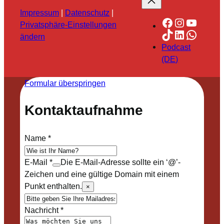
Impressum
|
Datenschutz
|
Facebook
Instagra
YouTu
Privatsphäre-Einstellungen
TikTok
LinkedIn
Whats
ändern
Podcast
(DE)
Formular überspringen
Kontaktaufnahme
Name
*
E-Mail
*
Die E-Mail-Adresse sollte ein ‘@’-
Zeichen und eine gültige Domain mit einem
Punkt enthalten.
×
Nachricht
*