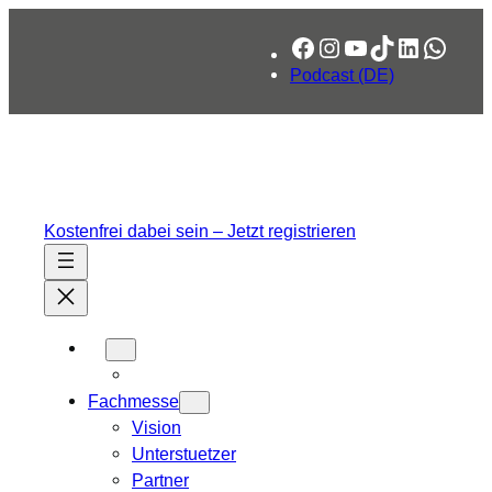
Zum
Facebook
Instagram
YouTube
TikTok
LinkedIn
What
Inhalt
springen
Podcast (DE)
Kostenfrei dabei sein – Jetzt registrieren
Fachmesse
Vision
Unterstuetzer
Partner