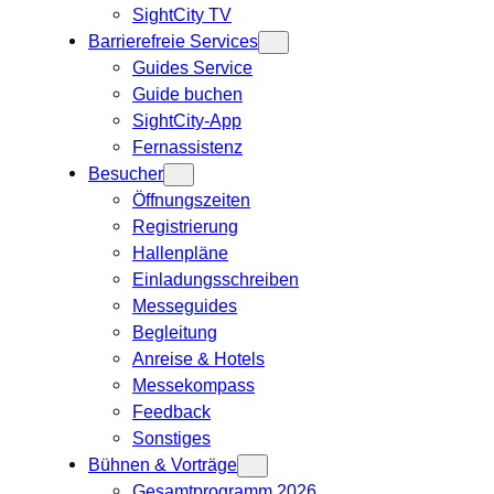
SightCity TV
Barrierefreie Services
Guides Service
Guide buchen
SightCity-App
Fernassistenz
Besucher
Öffnungszeiten
Registrierung
Hallenpläne
Einladungsschreiben
Messeguides
Begleitung
Anreise & Hotels
Messekompass
Feedback
Sonstiges
Bühnen & Vorträge
Gesamtprogramm 2026