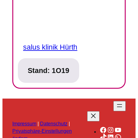
salus klinik Hürth
Stand:
1O19
Impressum
|
Datenschutz
|
Facebook
Instagra
YouTu
Privatsphäre-Einstellungen
TikTok
LinkedIn
Whats