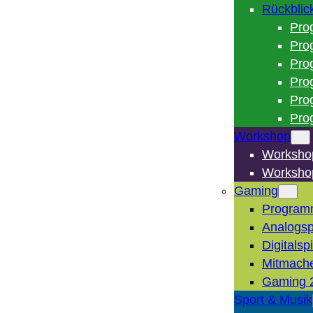
Rückblic
Pro
Pro
Pro
Pro
Pro
Pro
Workshop
Worksho
Worksho
Gaming
Program
Analogsp
Digitalsp
Mitmach
Gaming 
Sport & Musik