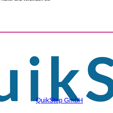
QuikStep GmbH