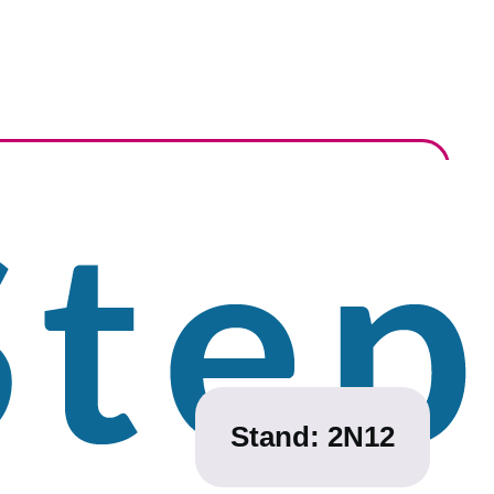
Stand:
2N12