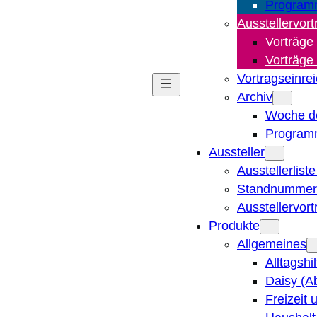
Program
Ausstellervort
Vorträge
Vorträge
Vortragseinre
Archiv
Woche d
Program
Aussteller
Ausstellerlist
Standnummern
Ausstellervor
Produkte
Allgemeines
Alltagshi
Daisy (A
Freizeit