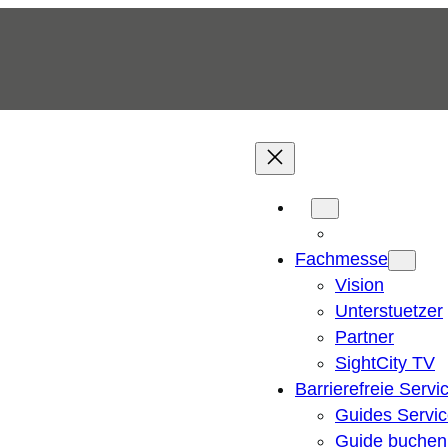
Fachmesse
Vision
Unterstuetzer
Partner
SightCity TV
Barrierefreie Servi
Guides Servi
Guide buchen