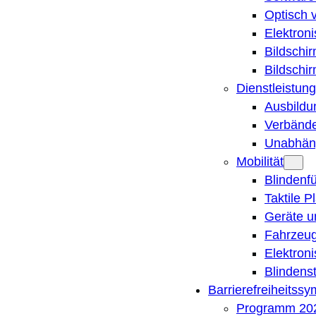
Optisch 
Elektron
Bildschi
Bildschi
Dienstleistung
Ausbildu
Verbände
Unabhän
Mobilität
Blindenf
Taktile P
Geräte u
Fahrzeug
Elektron
Blindens
Barrierefreiheitss
Programm 20