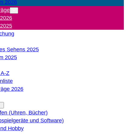
m 2026
räge
 2026
 2025
ichung
es Sehens 2025
m 2025
e A-Z
liste
träge 2026
lfen (Uhren, Bücher)
bspielgeräte und Software)
 und Hobby