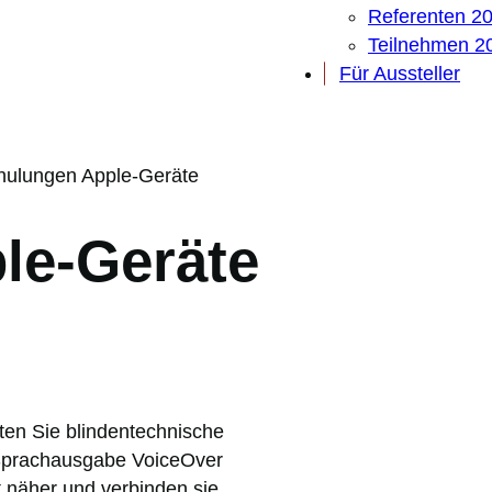
Referenten 2
Teilnehmen 2
Für Aussteller
hulungen Apple-Geräte
le-Geräte
lten Sie blindentechnische
Sprachausgabe VoiceOver
ät näher und verbinden sie