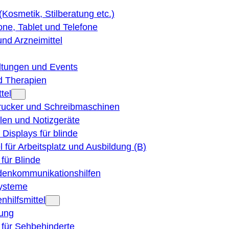
 (Kosmetik, Stilberatung etc.)
ne, Tablet und Telefone
und Arzneimittel
ltungen und Events
d Therapien
tel
Drucker und Schreibmaschinen
ilen und Notizgeräte
 Displays für blinde
el für Arbeitsplatz und Ausbildung (B)
für Blinde
denkommunikationshilfen
ysteme
nhilfsmittel
ung
 für Sehbehinderte