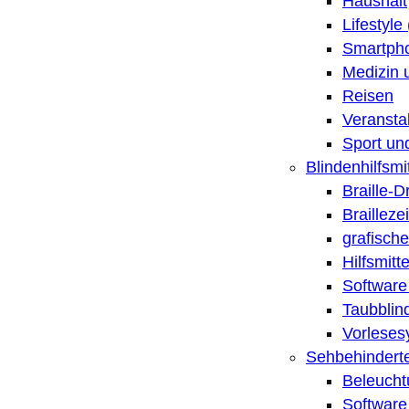
Haushalt
Lifestyle
Smartpho
Medizin 
Reisen
Veransta
Sport un
Blindenhilfsmit
Braille-
Brailleze
grafische
Hilfsmitt
Software 
Taubblin
Vorleses
Sehbehinderte
Beleucht
Software