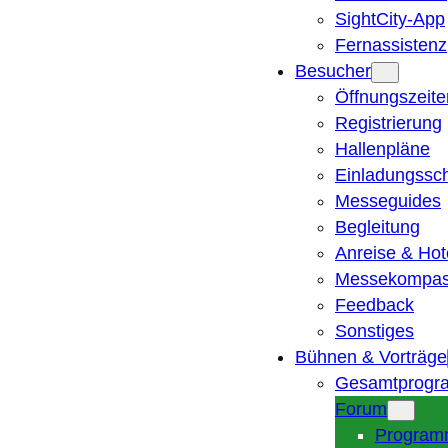
SightCity-App
Fernassistenz
Besucher
Öffnungszeite
Registrierung
Hallenpläne
Einladungssc
Messeguides
Begleitung
Anreise & Hot
Messekompa
Feedback
Sonstiges
Bühnen & Vorträge
Gesamtprogr
Forum
Program