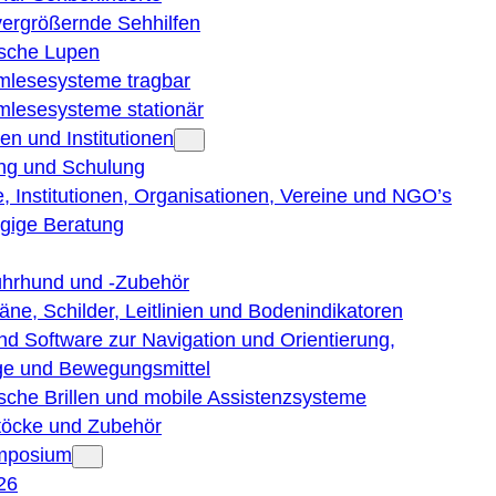
vergrößernde Sehhilfen
ische Lupen
rmlesesysteme tragbar
rmlesesysteme stationär
en und Institutionen
ng und Schulung
, Institutionen, Organisationen, Vereine und NGO’s
gige Beratung
ührhund und -Zubehör
läne, Schilder, Leitlinien und Bodenindikatoren
nd Software zur Navigation und Orientierung,
e und Bewegungsmittel
ische Brillen und mobile Assistenzsysteme
töcke und Zubehör
ymposium
26