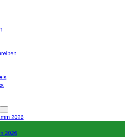
n
hreiben
els
ss
amm 2026
m 2026