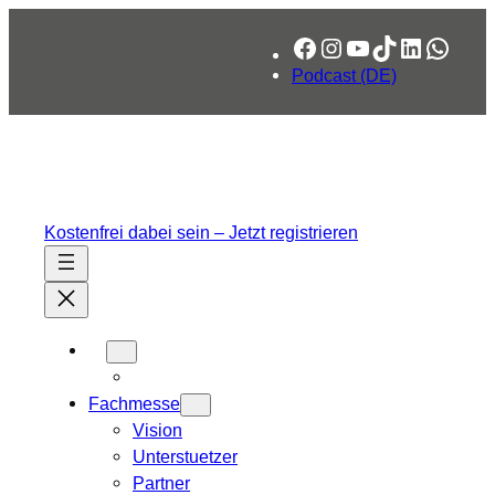
Zum
Facebook
Instagram
YouTube
TikTok
LinkedIn
What
Inhalt
springen
Podcast (DE)
Kostenfrei dabei sein – Jetzt registrieren
Fachmesse
Vision
Unterstuetzer
Partner