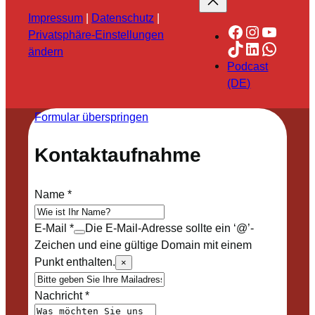
Impressum
|
Datenschutz
|
Facebook
Instagra
YouTu
Privatsphäre-Einstellungen
TikTok
LinkedIn
Whats
ändern
Podcast
(DE)
Formular überspringen
Kontaktaufnahme
Name
*
E-Mail
*
Die E-Mail-Adresse sollte ein ‘@’-
Zeichen und eine gültige Domain mit einem
Punkt enthalten.
×
Nachricht
*