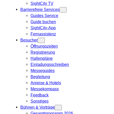
SightCity TV
Barrierefreie Services
Guides Service
Guide buchen
SightCity-App
Fernassistenz
Besucher
Öffnungszeiten
Registrierung
Hallenpläne
Einladungsschreiben
Messeguides
Begleitung
Anreise & Hotels
Messekompass
Feedback
Sonstiges
Bühnen & Vorträge
Gesamtprogramm 2026