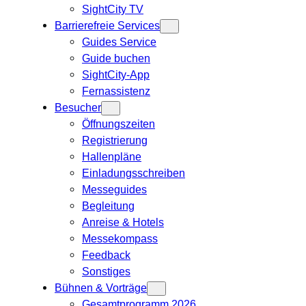
SightCity TV
Barrierefreie Services
Guides Service
Guide buchen
SightCity-App
Fernassistenz
Besucher
Öffnungszeiten
Registrierung
Hallenpläne
Einladungsschreiben
Messeguides
Begleitung
Anreise & Hotels
Messekompass
Feedback
Sonstiges
Bühnen & Vorträge
Gesamtprogramm 2026