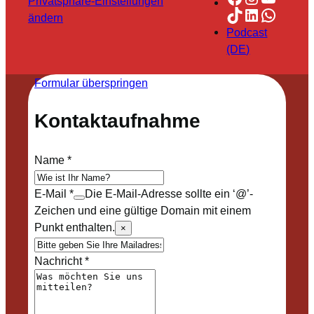
Privatsphäre-Einstellungen
TikTok
LinkedIn
Whats
ändern
Podcast
(DE)
Formular überspringen
Kontaktaufnahme
Name
*
E-Mail
*
Die E-Mail-Adresse sollte ein ‘@’-
Zeichen und eine gültige Domain mit einem
Punkt enthalten.
×
Nachricht
*