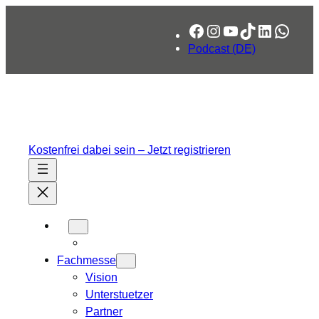
Zum
Facebook
Instagram
YouTube
TikTok
LinkedIn
What
Inhalt
springen
Podcast (DE)
Kostenfrei dabei sein – Jetzt registrieren
Fachmesse
Vision
Unterstuetzer
Partner