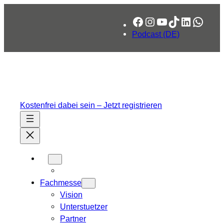
Zum
Facebook
Instagram
YouTube
TikTok
LinkedIn
What
Inhalt
springen
Podcast (DE)
Kostenfrei dabei sein – Jetzt registrieren
Fachmesse
Vision
Unterstuetzer
Partner