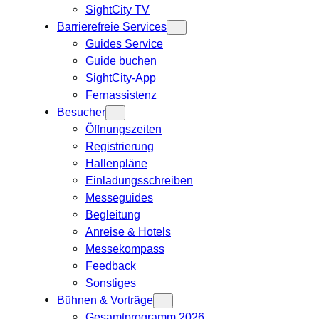
SightCity TV
Barrierefreie Services
Guides Service
Guide buchen
SightCity-App
Fernassistenz
Besucher
Öffnungszeiten
Registrierung
Hallenpläne
Einladungsschreiben
Messeguides
Begleitung
Anreise & Hotels
Messekompass
Feedback
Sonstiges
Bühnen & Vorträge
Gesamtprogramm 2026