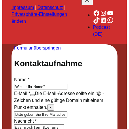
Impressum
|
Datenschutz
|
Facebook
Instagra
YouTu
Privatsphäre-Einstellungen
TikTok
LinkedIn
Whats
ändern
Podcast
(DE)
Formular überspringen
Kontaktaufnahme
Name
*
E-Mail
*
Die E-Mail-Adresse sollte ein ‘@’-
Zeichen und eine gültige Domain mit einem
Punkt enthalten.
×
Nachricht
*