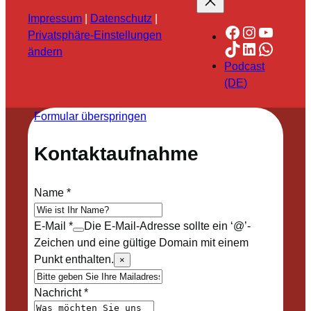
Impressum
|
Datenschutz
|
Facebook
Instagra
YouTu
Privatsphäre-Einstellungen
TikTok
LinkedIn
Whats
ändern
Podcast
(DE)
Formular überspringen
Kontaktaufnahme
Name
*
E-Mail
*
Die E-Mail-Adresse sollte ein ‘@’-
Zeichen und eine gültige Domain mit einem
Punkt enthalten.
×
Nachricht
*