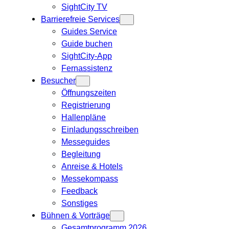
SightCity TV
Barrierefreie Services
Guides Service
Guide buchen
SightCity-App
Fernassistenz
Besucher
Öffnungszeiten
Registrierung
Hallenpläne
Einladungsschreiben
Messeguides
Begleitung
Anreise & Hotels
Messekompass
Feedback
Sonstiges
Bühnen & Vorträge
Gesamtprogramm 2026