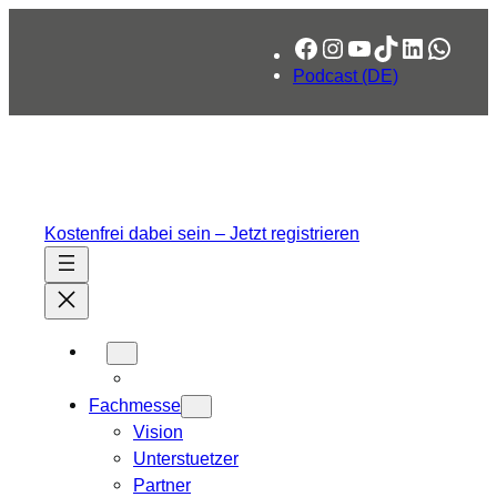
Zum
Facebook
Instagram
YouTube
TikTok
LinkedIn
What
Inhalt
springen
Podcast (DE)
Kostenfrei dabei sein – Jetzt registrieren
Fachmesse
Vision
Unterstuetzer
Partner