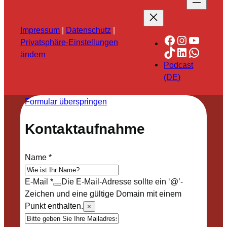
Impressum
|
Datenschutz
|
Facebook
Instagra
YouTu
Privatsphäre-Einstellungen
TikTok
LinkedIn
Whats
ändern
Podcast
(DE)
Formular überspringen
Kontaktaufnahme
Name
*
E-Mail
*
Die E-Mail-Adresse sollte ein ‘@’-
Zeichen und eine gültige Domain mit einem
Punkt enthalten.
×