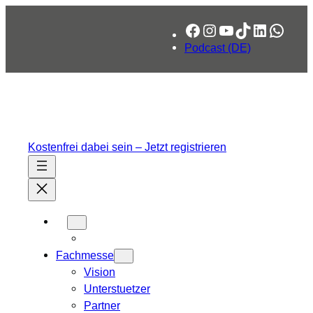
Zum
Facebook
Instagram
YouTube
TikTok
LinkedIn
What
Inhalt
springen
Podcast (DE)
Kostenfrei dabei sein – Jetzt registrieren
Fachmesse
Vision
Unterstuetzer
Partner