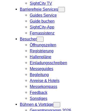
SightCity TV
Barrierefreie Services
Guides Service
Guide buchen
SightCity-App
Fernassistenz
Besucher
Öffnungszeiten
Registrierung
Hallenpläne
Einladungsschreiben
Messeguides
Begleitung
Anreise & Hotels
Messekompass
Feedback
Sonstiges
Bühnen & Vorträge
Gesamtprogramm 2026