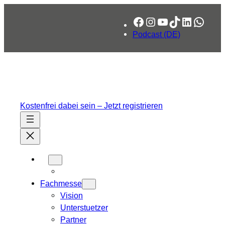
Zum
Facebook
Instagram
YouTube
TikTok
LinkedIn
What
Inhalt
springen
Podcast (DE)
Kostenfrei dabei sein – Jetzt registrieren
Fachmesse
Vision
Unterstuetzer
Partner