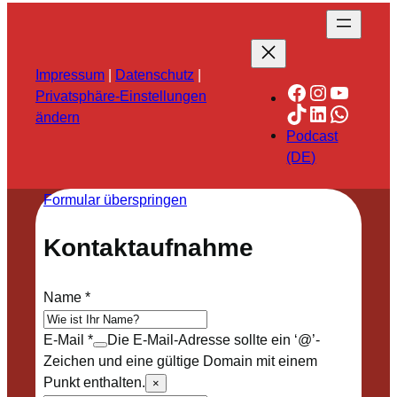
Impressum
|
Datenschutz
|
Facebook
Instagra
YouTu
Privatsphäre-Einstellungen
TikTok
LinkedIn
Whats
ändern
Podcast
(DE)
Formular überspringen
Kontaktaufnahme
Name
*
E-Mail
*
Die E-Mail-Adresse sollte ein ‘@’-
Zeichen und eine gültige Domain mit einem
Punkt enthalten.
×