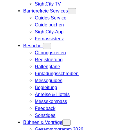
SightCity TV
Barrierefreie Services
Guides Service
Guide buchen
SightCity-App
Fernassistenz
Besucher
Öffnungszeiten
Registrierung
Hallenpläne
Einladungsschreiben
Messeguides
Begleitung
Anreise & Hotels
Messekompass
Feedback
Sonstiges
Bühnen & Vorträge
Gesamtprogramm 2026