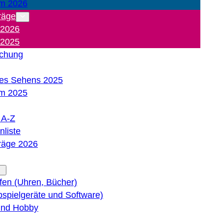
m 2026
räge
 2026
 2025
ichung
es Sehens 2025
m 2025
e A-Z
liste
träge 2026
lfen (Uhren, Bücher)
bspielgeräte und Software)
 und Hobby