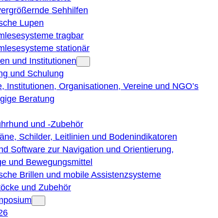
vergrößernde Sehhilfen
ische Lupen
rmlesesysteme tragbar
rmlesesysteme stationär
en und Institutionen
ng und Schulung
, Institutionen, Organisationen, Vereine und NGO’s
gige Beratung
ührhund und -Zubehör
läne, Schilder, Leitlinien und Bodenindikatoren
nd Software zur Navigation und Orientierung,
e und Bewegungsmittel
ische Brillen und mobile Assistenzsysteme
töcke und Zubehör
ymposium
26