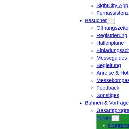
SightCity-App
Fernassistenz
Besucher
Öffnungszeite
Registrierung
Hallenpläne
Einladungssc
Messeguides
Begleitung
Anreise & Hot
Messekompa
Feedback
Sonstiges
Bühnen & Vorträge
Gesamtprogr
Forum
Program