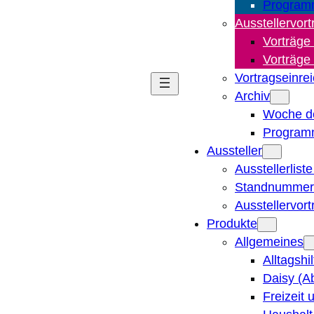
Program
Ausstellervort
Vorträge
Vorträge
Vortragseinre
Archiv
Woche d
Program
Aussteller
Ausstellerlist
Standnummern
Ausstellervor
Produkte
Allgemeines
Alltagshi
Daisy (A
Freizeit