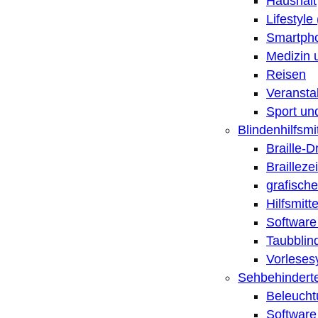
Haushalt
Lifestyle
Smartpho
Medizin 
Reisen
Veransta
Sport un
Blindenhilfsmit
Braille-
Brailleze
grafische
Hilfsmitt
Software 
Taubblin
Vorleses
Sehbehinderte
Beleucht
Software