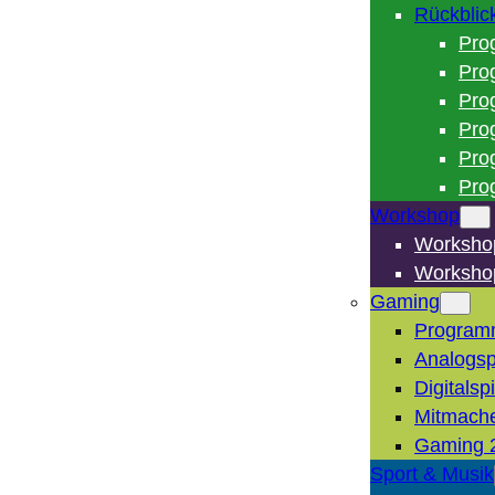
Rückblic
Pro
Pro
Pro
Pro
Pro
Pro
Workshop
Worksho
Worksho
Gaming
Program
Analogsp
Digitalsp
Mitmach
Gaming 
Sport & Musik