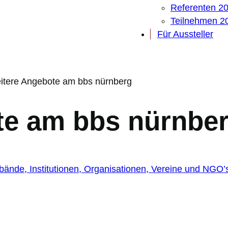
Referenten 2
Teilnehmen 2
Für Aussteller
itere Angebote am bbs nürnberg
te am bbs nürnbe
bände, Institutionen, Organisationen, Vereine und NGO’