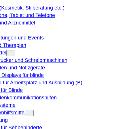
 (Kosmetik, Stilberatung etc.)
ne, Tablet und Telefone
und Arzneimittel
ltungen und Events
d Therapien
tel
Drucker und Schreibmaschinen
ilen und Notizgeräte
 Displays für blinde
el für Arbeitsplatz und Ausbildung (B)
für Blinde
denkommunikationshilfen
ysteme
nhilfsmittel
ung
 für Sehbehinderte