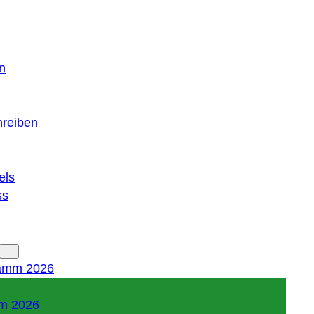
n
hreiben
els
ss
amm 2026
m 2026