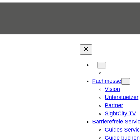
Fachmesse
Vision
Unterstuetzer
Partner
SightCity TV
Barrierefreie Servi
Guides Servi
Guide buchen