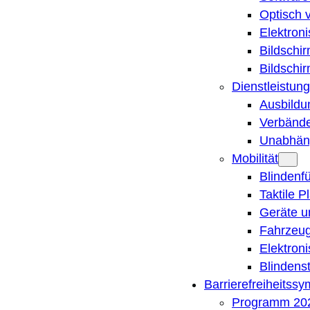
Optisch 
Elektron
Bildschi
Bildschi
Dienstleistung
Ausbildu
Verbände
Unabhän
Mobilität
Blindenf
Taktile P
Geräte u
Fahrzeug
Elektron
Blindens
Barrierefreiheitss
Programm 20