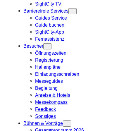
SightCity TV
Barrierefreie Services
Guides Service
Guide buchen
SightCity-App
Fernassistenz
Besucher
Öffnungszeiten
Registrierung
Hallenpläne
Einladungsschreiben
Messeguides
Begleitung
Anreise & Hotels
Messekompass
Feedback
Sonstiges
Bühnen & Vorträge
Gesamtprogramm 2026