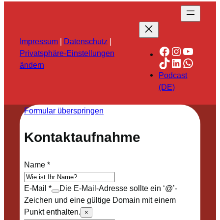
Impressum
|
Datenschutz
|
Facebook
Instagra
YouTu
Privatsphäre-Einstellungen
TikTok
LinkedIn
Whats
ändern
Podcast
(DE)
Formular überspringen
Kontaktaufnahme
Name
*
E-Mail
*
Die E-Mail-Adresse sollte ein ‘@’-
Zeichen und eine gültige Domain mit einem
Punkt enthalten.
×