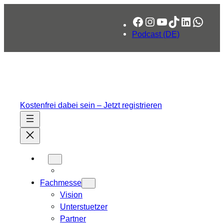
Zum
Facebook
Instagram
YouTube
TikTok
LinkedIn
What
Inhalt
springen
Podcast (DE)
Kostenfrei dabei sein – Jetzt registrieren
Fachmesse
Vision
Unterstuetzer
Partner