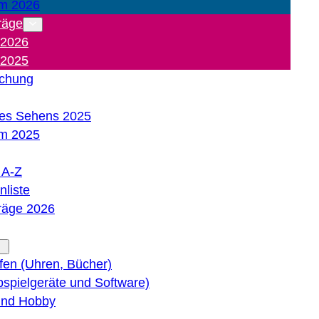
m 2026
räge
 2026
 2025
ichung
es Sehens 2025
m 2025
e A-Z
liste
träge 2026
lfen (Uhren, Bücher)
bspielgeräte und Software)
 und Hobby