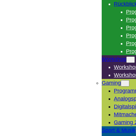
Rückblic
Pro
Pro
Pro
Pro
Pro
Pro
Workshop
Worksho
Worksho
Gaming
Program
Analogsp
Digitalsp
Mitmach
Gaming 
Sport & Musik