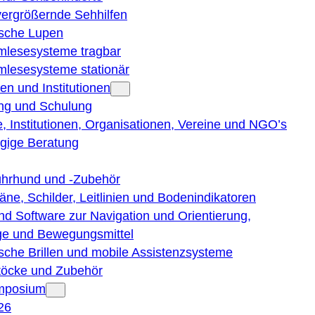
vergrößernde Sehhilfen
ische Lupen
rmlesesysteme tragbar
rmlesesysteme stationär
en und Institutionen
ng und Schulung
, Institutionen, Organisationen, Vereine und NGO’s
gige Beratung
ührhund und -Zubehör
läne, Schilder, Leitlinien und Bodenindikatoren
nd Software zur Navigation und Orientierung,
e und Bewegungsmittel
ische Brillen und mobile Assistenzsysteme
töcke und Zubehör
ymposium
26