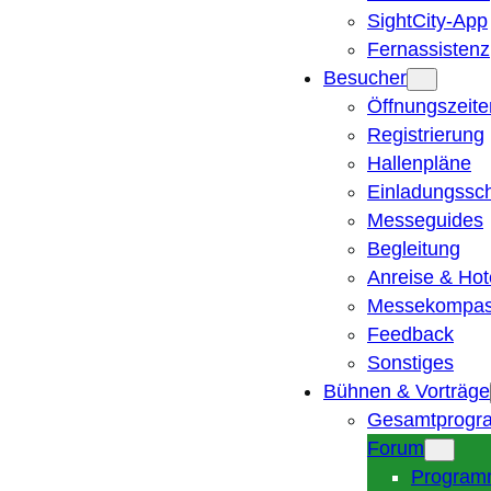
SightCity-App
Fernassistenz
Besucher
Öffnungszeite
Registrierung
Hallenpläne
Einladungssc
Messeguides
Begleitung
Anreise & Hot
Messekompa
Feedback
Sonstiges
Bühnen & Vorträge
Gesamtprogr
Forum
Program