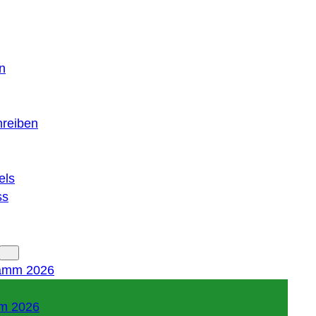
n
hreiben
els
ss
amm 2026
m 2026