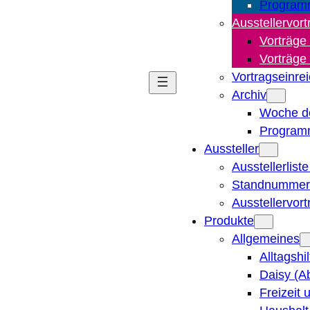
Program
Ausstellervort
Vorträge
Vorträge
Vortragseinre
Archiv
Woche d
Program
Aussteller
Ausstellerlist
Standnummern
Ausstellervor
Produkte
Allgemeines
Alltagshi
Daisy (A
Freizeit