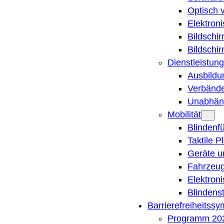
Optisch 
Elektron
Bildschi
Bildschi
Dienstleistung
Ausbildu
Verbände
Unabhän
Mobilität
Blindenf
Taktile P
Geräte u
Fahrzeug
Elektron
Blindens
Barrierefreiheitss
Programm 20