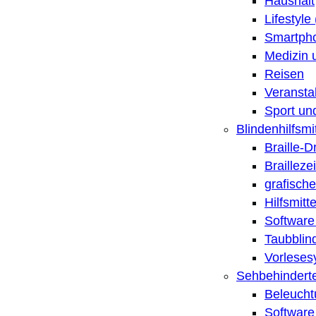
Haushalt
Lifestyle
Smartpho
Medizin 
Reisen
Veransta
Sport un
Blindenhilfsmit
Braille-
Brailleze
grafische
Hilfsmitt
Software 
Taubblin
Vorleses
Sehbehinderte
Beleucht
Software