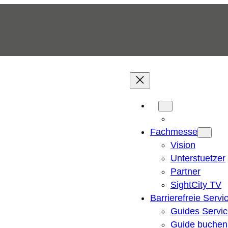
Fachmesse
Vision
Unterstuetzer
Partner
SightCity TV
Barrierefreie Servi
Guides Servi
Guide buchen