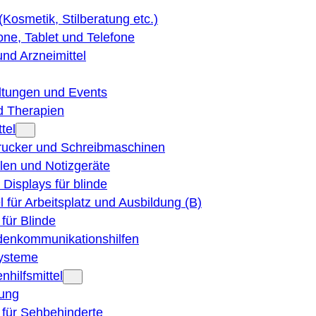
 (Kosmetik, Stilberatung etc.)
ne, Tablet und Telefone
und Arzneimittel
ltungen und Events
d Therapien
tel
Drucker und Schreibmaschinen
ilen und Notizgeräte
 Displays für blinde
el für Arbeitsplatz und Ausbildung (B)
für Blinde
denkommunikationshilfen
ysteme
nhilfsmittel
ung
 für Sehbehinderte