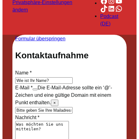
Facebook
Instagra
YouTu
Privatsphäre-Einstellungen
TikTok
LinkedIn
Whats
ändern
Podcast
(DE)
Formular überspringen
Kontaktaufnahme
Name
*
E-Mail
*
Die E-Mail-Adresse sollte ein ‘@’-
Zeichen und eine gültige Domain mit einem
Punkt enthalten.
×
Nachricht
*