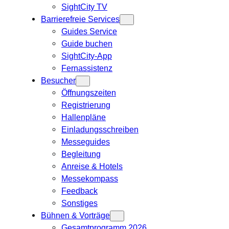
SightCity TV
Barrierefreie Services
Guides Service
Guide buchen
SightCity-App
Fernassistenz
Besucher
Öffnungszeiten
Registrierung
Hallenpläne
Einladungsschreiben
Messeguides
Begleitung
Anreise & Hotels
Messekompass
Feedback
Sonstiges
Bühnen & Vorträge
Gesamtprogramm 2026