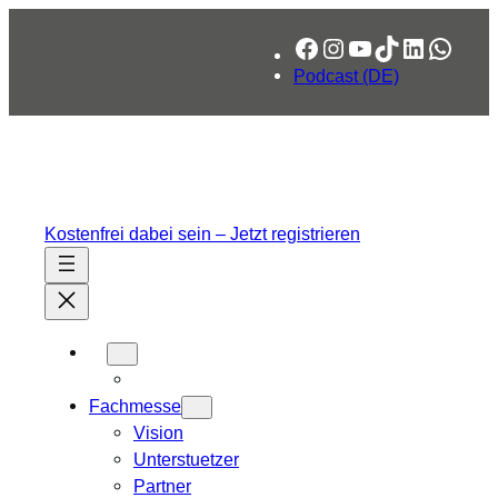
Facebook
Instagram
YouTube
TikTok
LinkedIn
What
Podcast (DE)
Kostenfrei dabei sein – Jetzt registrieren
Fachmesse
Vision
Unterstuetzer
Partner