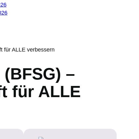
026
026
ft für ALLE verbessern
z (BFSG) –
ft für ALLE