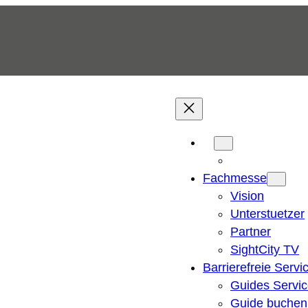
Fachmesse
Vision
Unterstuetzer
Partner
SightCity TV
Barrierefreie Servi
Guides Servi
Guide buchen