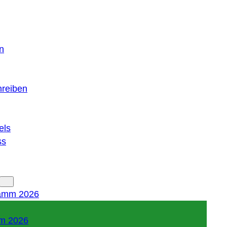
n
hreiben
els
ss
amm 2026
m 2026