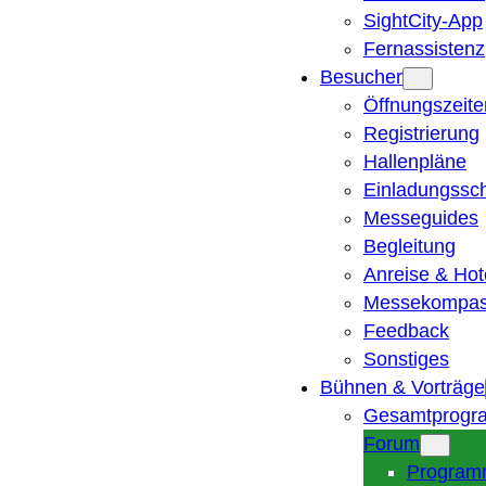
SightCity-App
Fernassistenz
Besucher
Öffnungszeite
Registrierung
Hallenpläne
Einladungssc
Messeguides
Begleitung
Anreise & Hot
Messekompa
Feedback
Sonstiges
Bühnen & Vorträge
Gesamtprogr
Forum
Program