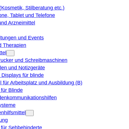
 (Kosmetik, Stilberatung etc.)
ne, Tablet und Telefone
und Arzneimittel
ltungen und Events
d Therapien
tel
Drucker und Schreibmaschinen
ilen und Notizgeräte
 Displays für blinde
el für Arbeitsplatz und Ausbildung (B)
für Blinde
denkommunikationshilfen
ysteme
nhilfsmittel
ung
 für Sehbehinderte