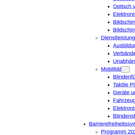
Optisch 
Elektron
Bildschi
Bildschi
Dienstleistung
Ausbildu
Verbände
Unabhän
Mobilität
Blindenf
Taktile P
Geräte u
Fahrzeug
Elektron
Blindens
Barrierefreiheitss
Programm 20