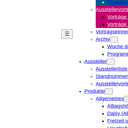
Program
Ausstellervort
Vorträge
Vorträge
Vortragseinre
Archiv
Woche d
Program
Aussteller
Ausstellerlist
Standnummern
Ausstellervor
Produkte
Allgemeines
Alltagshi
Daisy (A
Freizeit