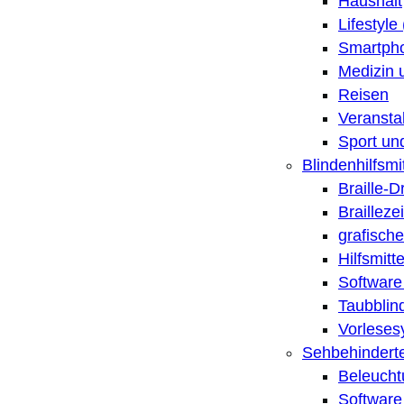
Haushalt
Lifestyle
Smartpho
Medizin 
Reisen
Veransta
Sport un
Blindenhilfsmit
Braille-
Brailleze
grafische
Hilfsmitt
Software 
Taubblin
Vorleses
Sehbehinderte
Beleucht
Software