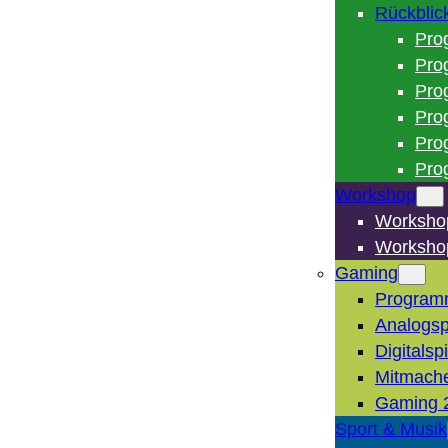
Rückblic
Pro
Pro
Pro
Pro
Pro
Pro
Workshop
Worksho
Worksho
Gaming
Program
Analogsp
Digitalsp
Mitmach
Gaming 
Sport & Musik