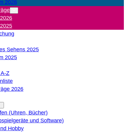
m 2026
räge
 2026
 2025
ichung
es Sehens 2025
m 2025
e A-Z
liste
träge 2026
lfen (Uhren, Bücher)
bspielgeräte und Software)
 und Hobby