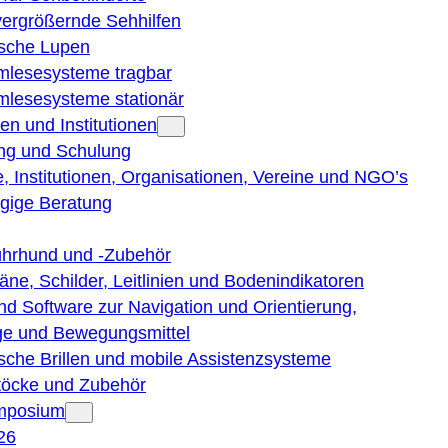
vergrößernde Sehhilfen
ische Lupen
rmlesesysteme tragbar
rmlesesysteme stationär
en und Institutionen
ng und Schulung
, Institutionen, Organisationen, Vereine und NGO’s
gige Beratung
ührhund und -Zubehör
läne, Schilder, Leitlinien und Bodenindikatoren
nd Software zur Navigation und Orientierung,
e und Bewegungsmittel
ische Brillen und mobile Assistenzsysteme
töcke und Zubehör
ymposium
26