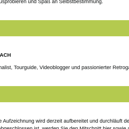
Ausprobieren und Spaß an Selbstbestimmung.
DACH
nalist, Tourguide, Videoblogger und passionierter Retro
ie Aufzeichnung wird derzeit aufbereitet und durchläuft 
abgeschlossen ist, werden Sie den Mitschnitt hier sowi