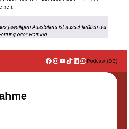
eiben.
es jeweiligen Ausstellers ist ausschließlich der
wortung oder Haftung.
Facebook
Instagram
YouTube
TikTok
LinkedIn
WhatsApp
Podcast (DE)
nahme