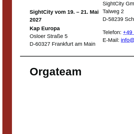
SightCity G
Talweg 2
SightCity vom 19. – 21. Mai
D-58239 Sch
2027
Kap Europa
Telefon:
+49 
Osloer Straße 5
E-Mail:
info@
D-60327 Frankfurt am Main
Orgateam