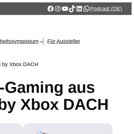
Facebook
Instagram
YouTube
TikTok
LinkedIn
WhatsApp
Podcast (DE)
eiheitssymposium
Für Aussteller
red by Xbox DACH
ro-Gaming aus
d by Xbox DACH