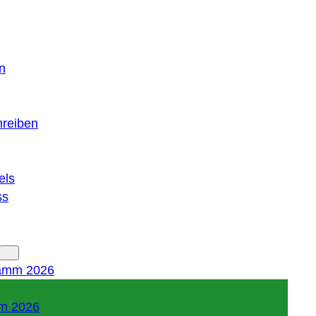
n
hreiben
els
ss
amm 2026
m 2026