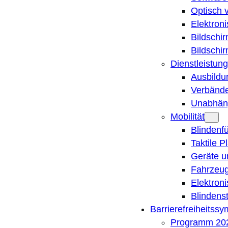
Optisch 
Elektron
Bildschi
Bildschi
Dienstleistung
Ausbildu
Verbände
Unabhän
Mobilität
Blindenf
Taktile P
Geräte u
Fahrzeug
Elektron
Blindens
Barrierefreiheitss
Programm 20