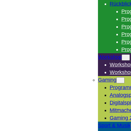
Rückblic
Pro
Pro
Pro
Pro
Pro
Pro
Workshop
Worksho
Worksho
Gaming
Program
Analogsp
Digitalsp
Mitmach
Gaming 
Sport & Musik