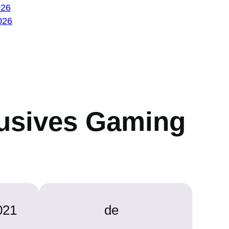
026
026
lusives Gaming
021
de