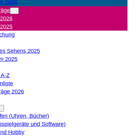
m 2026
räge
 2026
 2025
ichung
es Sehens 2025
m 2025
e A-Z
liste
träge 2026
lfen (Uhren, Bücher)
bspielgeräte und Software)
 und Hobby