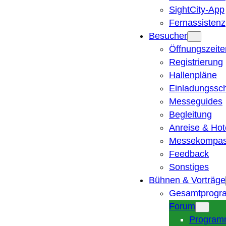
SightCity-App
Fernassistenz
Besucher
Öffnungszeite
Registrierung
Hallenpläne
Einladungssc
Messeguides
Begleitung
Anreise & Hot
Messekompa
Feedback
Sonstiges
Bühnen & Vorträge
Gesamtprogr
Forum
Program