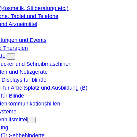
 (Kosmetik, Stilberatung etc.)
ne, Tablet und Telefone
und Arzneimittel
ltungen und Events
d Therapien
tel
Drucker und Schreibmaschinen
ilen und Notizgeräte
 Displays für blinde
el für Arbeitsplatz und Ausbildung (B)
für Blinde
denkommunikationshilfen
ysteme
nhilfsmittel
ung
 für Sehbehinderte