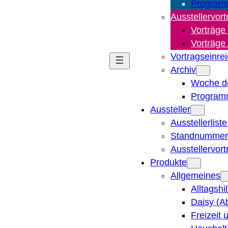
Program
Ausstellervort
Vorträge
Vorträge
Vortragseinre
Archiv
Woche d
Program
Aussteller
Ausstellerlist
Standnummern
Ausstellervor
Produkte
Allgemeines
Alltagshi
Daisy (A
Freizeit