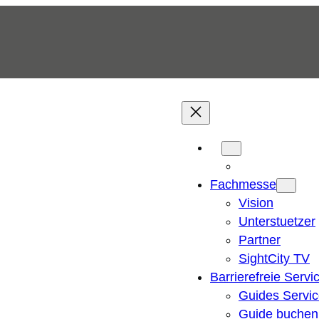
Fachmesse
Vision
Unterstuetzer
Partner
SightCity TV
Barrierefreie Servi
Guides Servi
Guide buchen