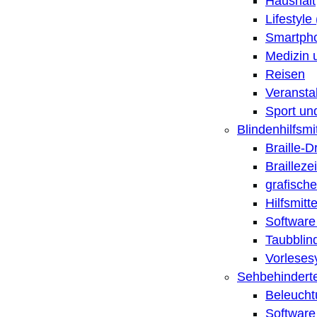
Haushalt
Lifestyle
Smartpho
Medizin 
Reisen
Veransta
Sport un
Blindenhilfsmit
Braille-
Brailleze
grafische
Hilfsmitt
Software 
Taubblin
Vorleses
Sehbehinderte
Beleucht
Software