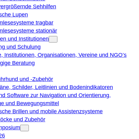
vergrößernde Sehhilfen
ische Lupen
rmlesesysteme tragbar
rmlesesysteme stationär
en und Institutionen
ng und Schulung
, Institutionen, Organisationen, Vereine und NGO’s
gige Beratung
ührhund und -Zubehör
läne, Schilder, Leitlinien und Bodenindikatoren
nd Software zur Navigation und Orientierung,
e und Bewegungsmittel
ische Brillen und mobile Assistenzsysteme
töcke und Zubehör
ymposium
26