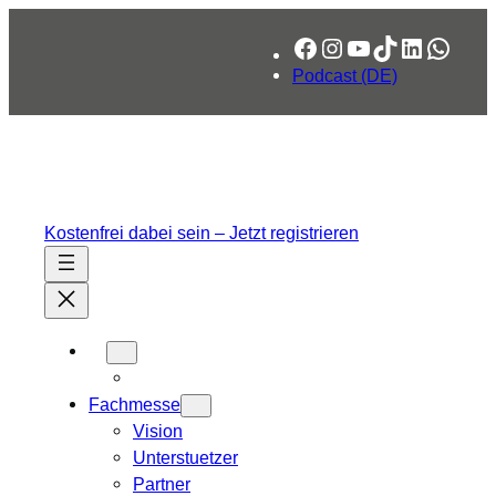
Facebook
Instagram
YouTube
TikTok
LinkedIn
What
Podcast (DE)
Kostenfrei dabei sein – Jetzt registrieren
Fachmesse
Vision
Unterstuetzer
Partner