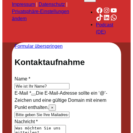
Impressum
|
Datenschutz
|
Facebook
Instagra
YouTu
Privatsphäre-Einstellungen
TikTok
LinkedIn
Whats
ändern
Podcast
(DE)
Formular überspringen
Kontaktaufnahme
Name
*
E-Mail
*
Die E-Mail-Adresse sollte ein ‘@’-
Zeichen und eine gültige Domain mit einem
Punkt enthalten.
×
Nachricht
*