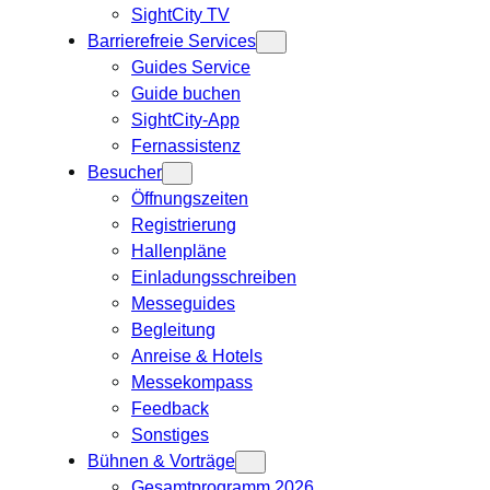
SightCity TV
Barrierefreie Services
Guides Service
Guide buchen
SightCity-App
Fernassistenz
Besucher
Öffnungszeiten
Registrierung
Hallenpläne
Einladungsschreiben
Messeguides
Begleitung
Anreise & Hotels
Messekompass
Feedback
Sonstiges
Bühnen & Vorträge
Gesamtprogramm 2026