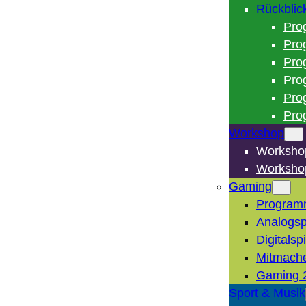
Rückblic
Pro
Pro
Pro
Pro
Pro
Pro
Workshop
Worksho
Worksho
Gaming
Program
Analogsp
Digitalsp
Mitmach
Gaming 
Sport & Musik