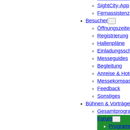
SightCity-App
Fernassistenz
Besucher
Öffnungszeite
Registrierung
Hallenpläne
Einladungssc
Messeguides
Begleitung
Anreise & Hot
Messekompa
Feedback
Sonstiges
Bühnen & Vorträge
Gesamtprogr
Forum
Program