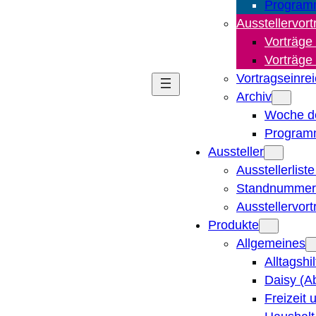
Program
Ausstellervort
Vorträge
Vorträge
Vortragseinre
Archiv
Woche d
Program
Aussteller
Ausstellerlist
Standnummern
Ausstellervor
Produkte
Allgemeines
Alltagshi
Daisy (A
Freizeit