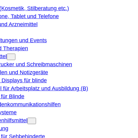
 (Kosmetik, Stilberatung etc.)
ne, Tablet und Telefone
und Arzneimittel
ltungen und Events
d Therapien
tel
Drucker und Schreibmaschinen
ilen und Notizgeräte
 Displays für blinde
el für Arbeitsplatz und Ausbildung (B)
für Blinde
denkommunikationshilfen
ysteme
nhilfsmittel
ung
 für Sehbehinderte