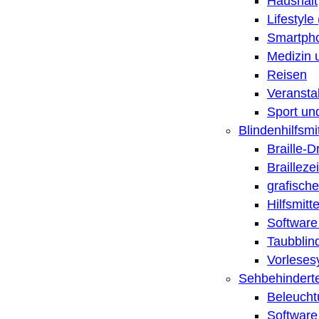
Haushalt
Lifestyle
Smartpho
Medizin 
Reisen
Veransta
Sport un
Blindenhilfsmit
Braille-
Brailleze
grafische
Hilfsmitt
Software 
Taubblin
Vorleses
Sehbehinderte
Beleucht
Software