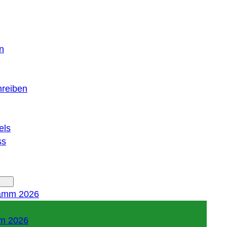
n
hreiben
els
ss
amm 2026
m 2026