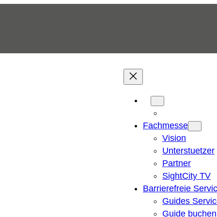
Fachmesse
Vision
Unterstuetzer
Partner
SightCity TV
Barrierefreie Servi
Guides Servi
Guide buchen