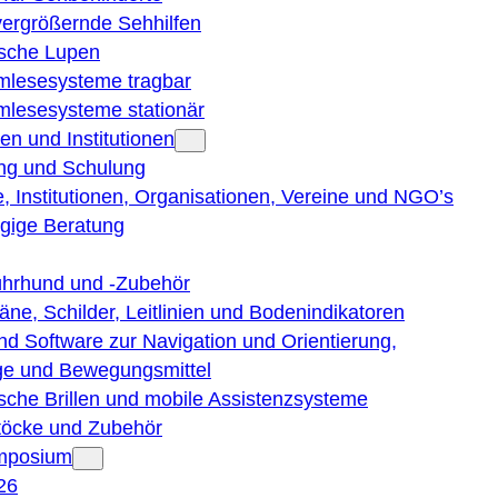
vergrößernde Sehhilfen
ische Lupen
rmlesesysteme tragbar
rmlesesysteme stationär
en und Institutionen
ng und Schulung
, Institutionen, Organisationen, Vereine und NGO’s
gige Beratung
ührhund und -Zubehör
läne, Schilder, Leitlinien und Bodenindikatoren
nd Software zur Navigation und Orientierung,
e und Bewegungsmittel
ische Brillen und mobile Assistenzsysteme
töcke und Zubehör
ymposium
26