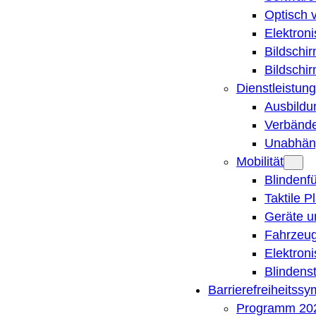
Optisch 
Elektron
Bildschi
Bildschi
Dienstleistung
Ausbildu
Verbände
Unabhän
Mobilität
Blindenf
Taktile P
Geräte u
Fahrzeug
Elektron
Blindens
Barrierefreiheitss
Programm 20