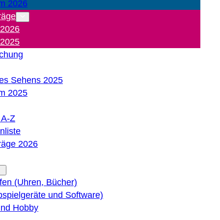
m 2026
räge
 2026
 2025
ichung
es Sehens 2025
m 2025
e A-Z
liste
träge 2026
lfen (Uhren, Bücher)
bspielgeräte und Software)
 und Hobby