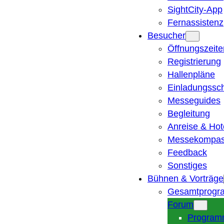
SightCity-App
Fernassistenz
Besucher
Öffnungszeite
Registrierung
Hallenpläne
Einladungssc
Messeguides
Begleitung
Anreise & Hot
Messekompa
Feedback
Sonstiges
Bühnen & Vorträge
Gesamtprogr
Forum
Program