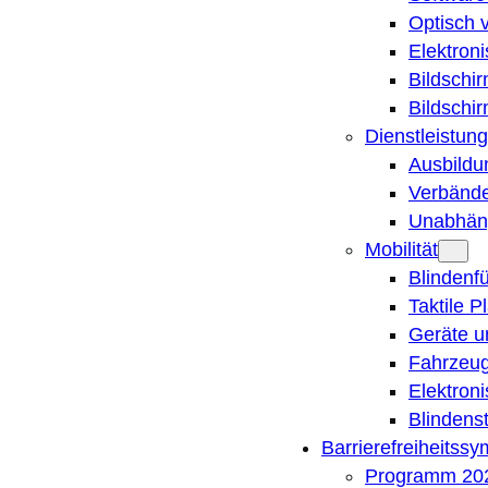
Optisch 
Elektron
Bildschi
Bildschi
Dienstleistung
Ausbildu
Verbände
Unabhän
Mobilität
Blindenf
Taktile P
Geräte u
Fahrzeug
Elektron
Blindens
Barrierefreiheitss
Programm 20