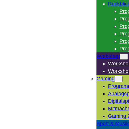
Rückblic
Pro
Pro
Pro
Pro
Pro
Pro
Workshop
Worksho
Worksho
Gaming
Program
Analogsp
Digitalsp
Mitmach
Gaming 
Sport & Musik