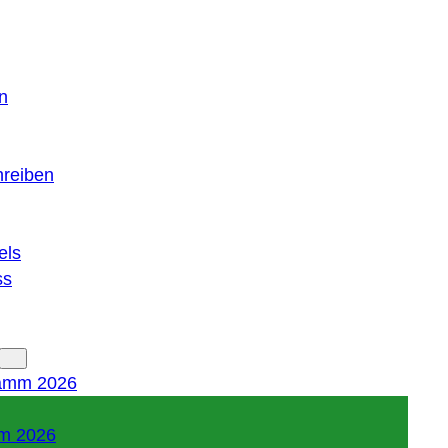
n
hreiben
els
ss
amm 2026
m 2026