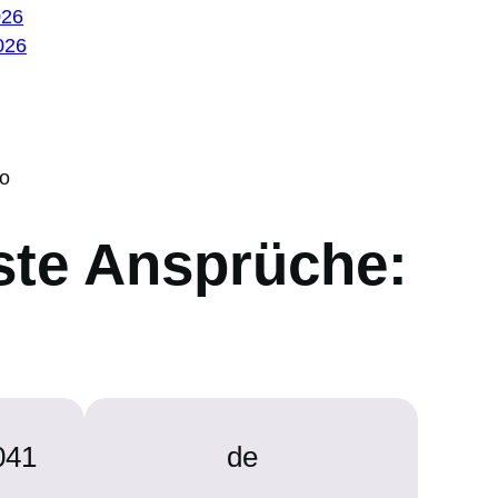
026
026
ro
hste Ansprüche:
041
de