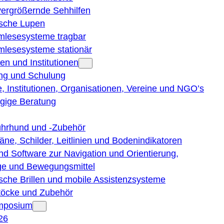
vergrößernde Sehhilfen
ische Lupen
rmlesesysteme tragbar
rmlesesysteme stationär
en und Institutionen
ng und Schulung
, Institutionen, Organisationen, Vereine und NGO’s
gige Beratung
ührhund und -Zubehör
läne, Schilder, Leitlinien und Bodenindikatoren
nd Software zur Navigation und Orientierung,
e und Bewegungsmittel
ische Brillen und mobile Assistenzsysteme
töcke und Zubehör
ymposium
26