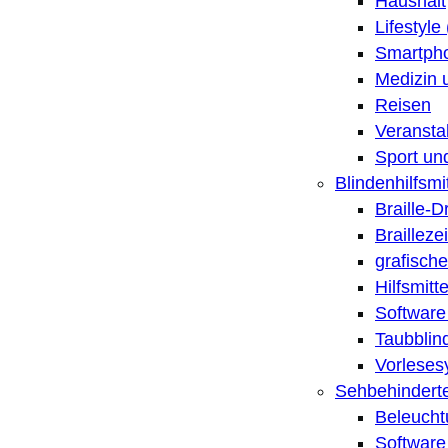
Haushalt
Lifestyle
Smartpho
Medizin 
Reisen
Veransta
Sport un
Blindenhilfsmit
Braille-
Brailleze
grafische
Hilfsmitt
Software 
Taubblin
Vorleses
Sehbehinderte
Beleucht
Software