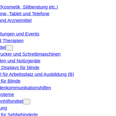
 (Kosmetik, Stilberatung etc.)
ne, Tablet und Telefone
und Arzneimittel
ltungen und Events
d Therapien
tel
Drucker und Schreibmaschinen
ilen und Notizgeräte
 Displays für blinde
el für Arbeitsplatz und Ausbildung (B)
für Blinde
denkommunikationshilfen
ysteme
nhilfsmittel
ung
 für Sehbehinderte