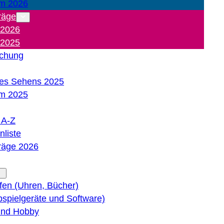
m 2026
räge
 2026
 2025
ichung
es Sehens 2025
m 2025
e A-Z
liste
träge 2026
lfen (Uhren, Bücher)
bspielgeräte und Software)
 und Hobby