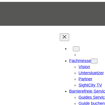
Fachmesse
Vision
Unterstuetzer
Partner
SightCity TV
Barrierefreie Servi
Guides Servi
Guide buchen