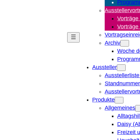
Program
Ausstellervort
Vorträge
Vorträge
Vortragseinre
Archiv
Woche d
Program
Aussteller
Ausstellerlist
Standnummern
Ausstellervor
Produkte
Allgemeines
Alltagshi
Daisy (A
Freizeit